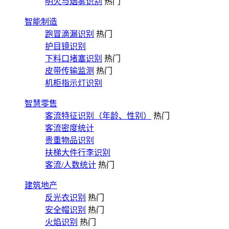
明火与烟雾识别
热门
智能制造
跑冒滴漏识别
热门
护目镜识别
下料口堵塞识别
热门
皮带传输监测
热门
机柜指示灯识别
智慧零售
客流特征识别（年龄、性别）
热门
客流密度统计
贵重物品识别
扶梯大件行李识别
客流/人数统计
热门
建筑地产
反光衣识别
热门
安全帽识别
热门
火焰识别
热门