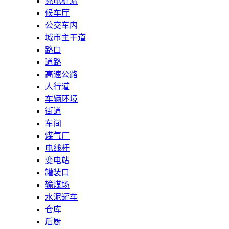
充电桩站
候车厅
公交车内
城市主干道
路口
道路
高速公路
人行道
车辆环境
街道
车间
煤气厂
电线杆
变电站
罐装口
输煤场
水泥罐车
仓库
后厨