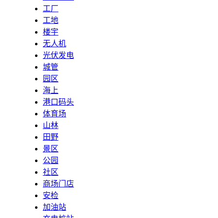
工厂
工地
楼宇
无人机
光伏发电
城管
园区
海上
港口码头
体育场
山林
田野
景区
公园
社区
商场门店
安检
加油站