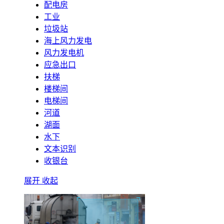
配电房
工业
垃圾站
海上风力发电
风力发电机
应急出口
扶梯
楼梯间
电梯间
河道
湖面
水下
文本识别
收银台
展开
收起