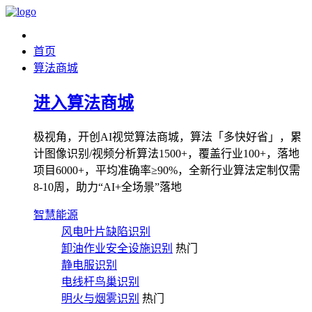
首页
算法商城
进入算法商城
极视角，开创AI视觉算法商城，算法「多快好省」，累
计图像识别/视频分析算法1500+，覆盖行业100+，落地
项目6000+，平均准确率≥90%，全新行业算法定制仅需
8-10周，助力“AI+全场景”落地
智慧能源
风电叶片缺陷识别
卸油作业安全设施识别
热门
静电服识别
电线杆鸟巢识别
明火与烟雾识别
热门