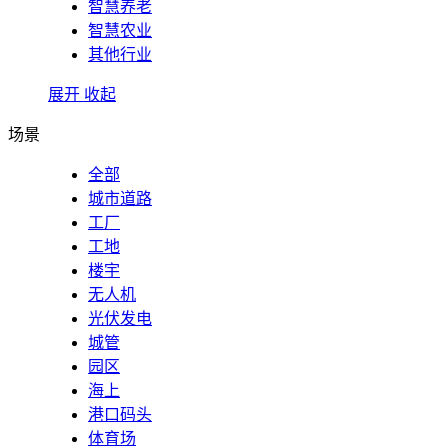
智慧养老
智慧农业
其他行业
展开
收起
场景
全部
城市道路
工厂
工地
楼宇
无人机
光伏发电
城管
园区
海上
港口码头
体育场