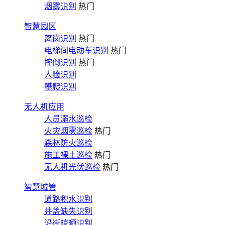
烟雾识别
热门
智慧园区
离岗识别
热门
电梯间电动车识别
热门
摔倒识别
热门
人脸识别
攀爬识别
无人机应用
人员溺水巡检
火灾烟雾巡检
热门
森林防火巡检
施工裸土巡检
热门
无人机光伏巡检
热门
智慧城管
道路积水识别
井盖缺失识别
沿街晾晒识别