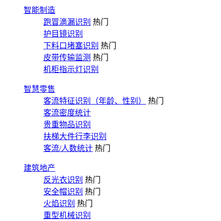
智能制造
跑冒滴漏识别
热门
护目镜识别
下料口堵塞识别
热门
皮带传输监测
热门
机柜指示灯识别
智慧零售
客流特征识别（年龄、性别）
热门
客流密度统计
贵重物品识别
扶梯大件行李识别
客流/人数统计
热门
建筑地产
反光衣识别
热门
安全帽识别
热门
火焰识别
热门
重型机械识别