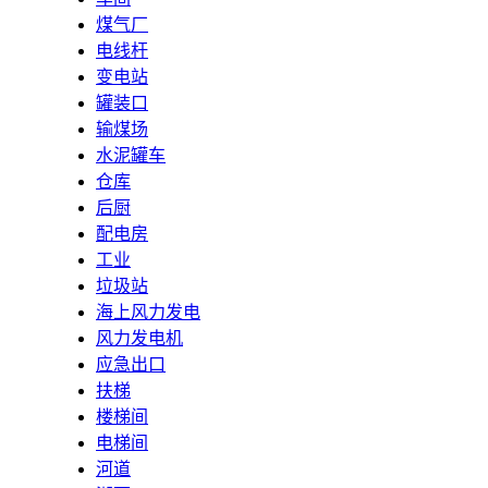
煤气厂
电线杆
变电站
罐装口
输煤场
水泥罐车
仓库
后厨
配电房
工业
垃圾站
海上风力发电
风力发电机
应急出口
扶梯
楼梯间
电梯间
河道