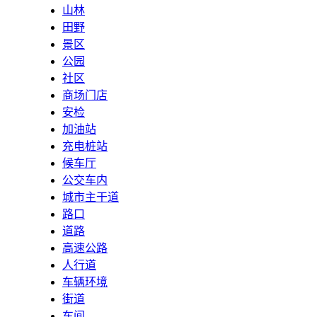
山林
田野
景区
公园
社区
商场门店
安检
加油站
充电桩站
候车厅
公交车内
城市主干道
路口
道路
高速公路
人行道
车辆环境
街道
车间