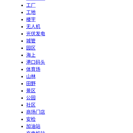
工厂
工地
楼宇
无人机
光伏发电
城管
园区
海上
港口码头
体育场
山林
田野
景区
公园
社区
商场门店
安检
加油站