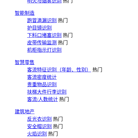
明火与烟雾识别
热门
智能制造
跑冒滴漏识别
热门
护目镜识别
下料口堵塞识别
热门
皮带传输监测
热门
机柜指示灯识别
智慧零售
客流特征识别（年龄、性别）
热门
客流密度统计
贵重物品识别
扶梯大件行李识别
客流/人数统计
热门
建筑地产
反光衣识别
热门
安全帽识别
热门
火焰识别
热门