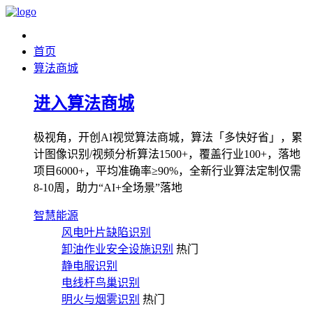
首页
算法商城
进入算法商城
极视角，开创AI视觉算法商城，算法「多快好省」，累
计图像识别/视频分析算法1500+，覆盖行业100+，落地
项目6000+，平均准确率≥90%，全新行业算法定制仅需
8-10周，助力“AI+全场景”落地
智慧能源
风电叶片缺陷识别
卸油作业安全设施识别
热门
静电服识别
电线杆鸟巢识别
明火与烟雾识别
热门