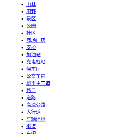
山林
田野
景区
公园
社区
商场门店
安检
加油站
充电桩站
候车厅
公交车内
城市主干道
路口
道路
高速公路
人行道
车辆环境
街道
车间