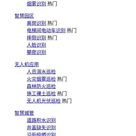
烟雾识别
热门
智慧园区
离岗识别
热门
电梯间电动车识别
热门
摔倒识别
热门
人脸识别
攀爬识别
无人机应用
人员溺水巡检
火灾烟雾巡检
热门
森林防火巡检
施工裸土巡检
热门
无人机光伏巡检
热门
智慧城管
道路积水识别
井盖缺失识别
沿街晾晒识别