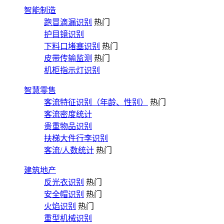
智能制造
跑冒滴漏识别
热门
护目镜识别
下料口堵塞识别
热门
皮带传输监测
热门
机柜指示灯识别
智慧零售
客流特征识别（年龄、性别）
热门
客流密度统计
贵重物品识别
扶梯大件行李识别
客流/人数统计
热门
建筑地产
反光衣识别
热门
安全帽识别
热门
火焰识别
热门
重型机械识别