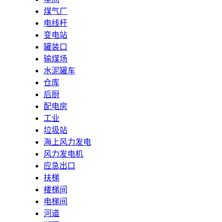
煤气厂
电线杆
变电站
罐装口
输煤场
水泥罐车
仓库
后厨
配电房
工业
垃圾站
海上风力发电
风力发电机
应急出口
扶梯
楼梯间
电梯间
河道