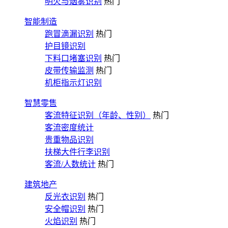
明火与烟雾识别
热门
智能制造
跑冒滴漏识别
热门
护目镜识别
下料口堵塞识别
热门
皮带传输监测
热门
机柜指示灯识别
智慧零售
客流特征识别（年龄、性别）
热门
客流密度统计
贵重物品识别
扶梯大件行李识别
客流/人数统计
热门
建筑地产
反光衣识别
热门
安全帽识别
热门
火焰识别
热门