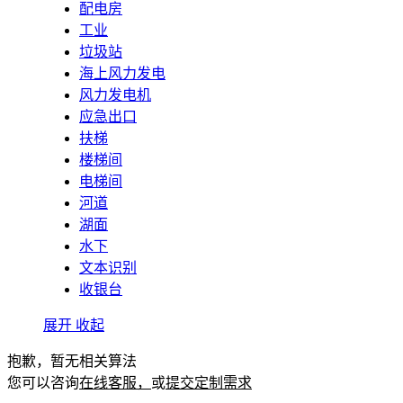
配电房
工业
垃圾站
海上风力发电
风力发电机
应急出口
扶梯
楼梯间
电梯间
河道
湖面
水下
文本识别
收银台
展开
收起
抱歉，暂无相关算法
您可以咨询
在线客服，
或
提交定制需求