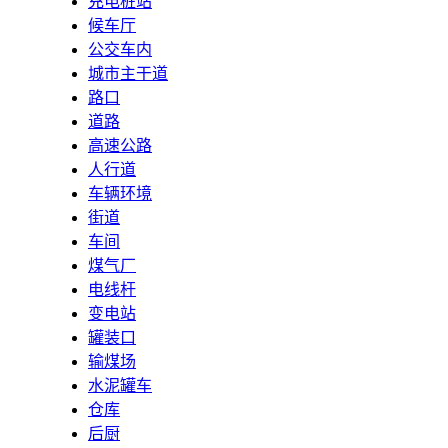
充电桩站
候车厅
公交车内
城市主干道
路口
道路
高速公路
人行道
车辆环境
街道
车间
煤气厂
电线杆
变电站
罐装口
输煤场
水泥罐车
仓库
后厨