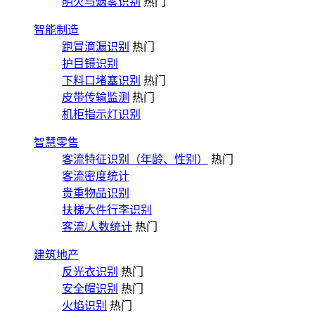
明火与烟雾识别
热门
智能制造
跑冒滴漏识别
热门
护目镜识别
下料口堵塞识别
热门
皮带传输监测
热门
机柜指示灯识别
智慧零售
客流特征识别（年龄、性别）
热门
客流密度统计
贵重物品识别
扶梯大件行李识别
客流/人数统计
热门
建筑地产
反光衣识别
热门
安全帽识别
热门
火焰识别
热门