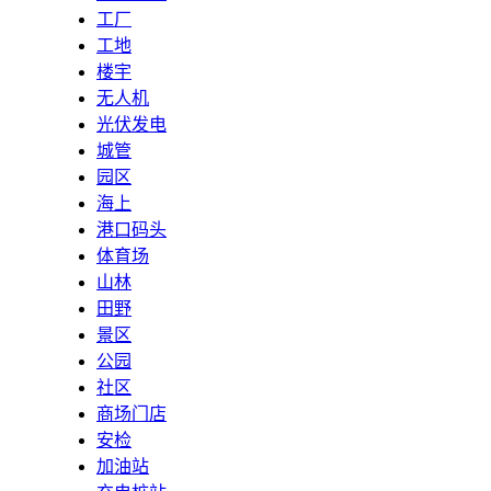
工厂
工地
楼宇
无人机
光伏发电
城管
园区
海上
港口码头
体育场
山林
田野
景区
公园
社区
商场门店
安检
加油站