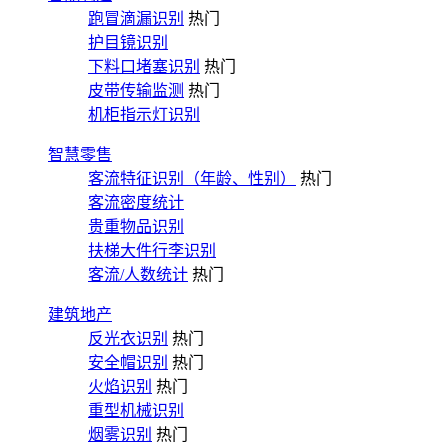
跑冒滴漏识别
热门
护目镜识别
下料口堵塞识别
热门
皮带传输监测
热门
机柜指示灯识别
智慧零售
客流特征识别（年龄、性别）
热门
客流密度统计
贵重物品识别
扶梯大件行李识别
客流/人数统计
热门
建筑地产
反光衣识别
热门
安全帽识别
热门
火焰识别
热门
重型机械识别
烟雾识别
热门