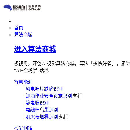
首页
算法商城
进入算法商城
极视角，开创AI视觉算法商城，算法「多快好省」，累计图像
“AI+全场景”落地
智慧能源
风电叶片缺陷识别
卸油作业安全设施识别
热门
静电服识别
电线杆鸟巢识别
明火与烟雾识别
热门
智能制造