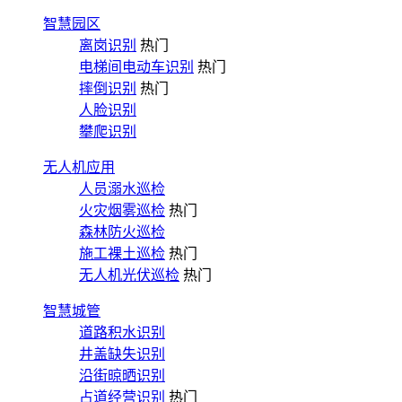
智慧园区
离岗识别
热门
电梯间电动车识别
热门
摔倒识别
热门
人脸识别
攀爬识别
无人机应用
人员溺水巡检
火灾烟雾巡检
热门
森林防火巡检
施工裸土巡检
热门
无人机光伏巡检
热门
智慧城管
道路积水识别
井盖缺失识别
沿街晾晒识别
占道经营识别
热门