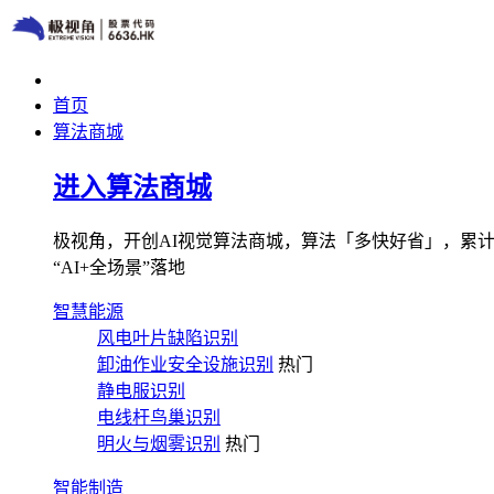
首页
算法商城
进入算法商城
极视角，开创AI视觉算法商城，算法「多快好省」，累计图像
“AI+全场景”落地
智慧能源
风电叶片缺陷识别
卸油作业安全设施识别
热门
静电服识别
电线杆鸟巢识别
明火与烟雾识别
热门
智能制造