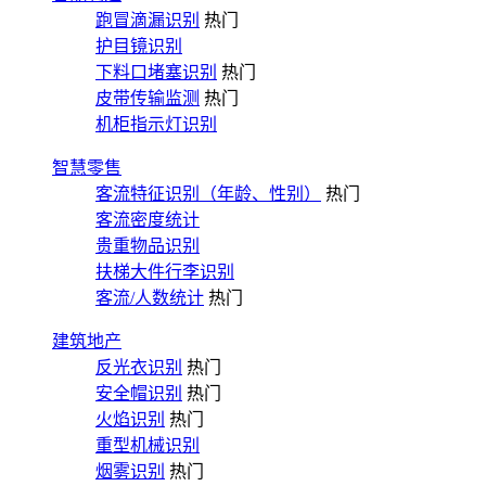
跑冒滴漏识别
热门
护目镜识别
下料口堵塞识别
热门
皮带传输监测
热门
机柜指示灯识别
智慧零售
客流特征识别（年龄、性别）
热门
客流密度统计
贵重物品识别
扶梯大件行李识别
客流/人数统计
热门
建筑地产
反光衣识别
热门
安全帽识别
热门
火焰识别
热门
重型机械识别
烟雾识别
热门