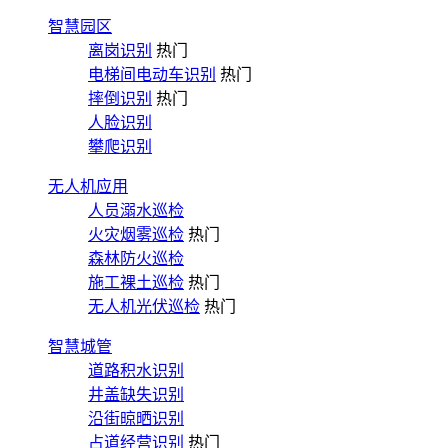
智慧园区
离岗识别
热门
电梯间电动车识别
热门
摔倒识别
热门
人脸识别
攀爬识别
无人机应用
人员溺水巡检
火灾烟雾巡检
热门
森林防火巡检
施工裸土巡检
热门
无人机光伏巡检
热门
智慧城管
道路积水识别
井盖缺失识别
沿街晾晒识别
占道经营识别
热门