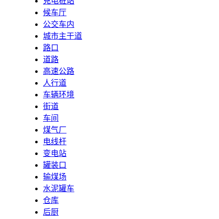
充电桩站
候车厅
公交车内
城市主干道
路口
道路
高速公路
人行道
车辆环境
街道
车间
煤气厂
电线杆
变电站
罐装口
输煤场
水泥罐车
仓库
后厨