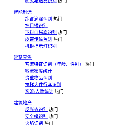
明火与烟雾识别
热门
智能制造
跑冒滴漏识别
热门
护目镜识别
下料口堵塞识别
热门
皮带传输监测
热门
机柜指示灯识别
智慧零售
客流特征识别（年龄、性别）
热门
客流密度统计
贵重物品识别
扶梯大件行李识别
客流/人数统计
热门
建筑地产
反光衣识别
热门
安全帽识别
热门
火焰识别
热门