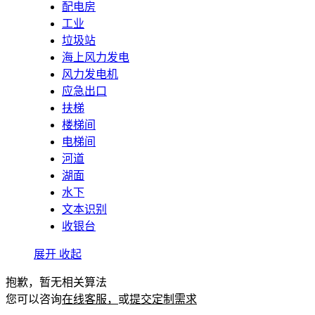
配电房
工业
垃圾站
海上风力发电
风力发电机
应急出口
扶梯
楼梯间
电梯间
河道
湖面
水下
文本识别
收银台
展开
收起
抱歉，暂无相关算法
您可以咨询
在线客服，
或
提交定制需求