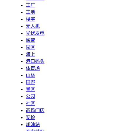
工厂
工地
楼宇
无人机
光伏发电
城管
园区
海上
港口码头
体育场
山林
田野
景区
公园
社区
商场门店
安检
加油站