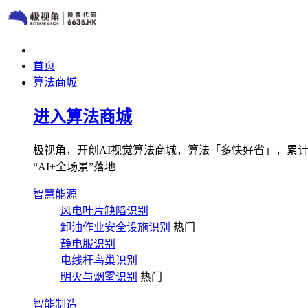
首页
算法商城
进入算法商城
极视角，开创AI视觉算法商城，算法「多快好省」，累计图像
“AI+全场景”落地
智慧能源
风电叶片缺陷识别
卸油作业安全设施识别
热门
静电服识别
电线杆鸟巢识别
明火与烟雾识别
热门
智能制造