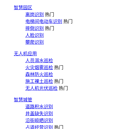
智慧园区
离岗识别
热门
电梯间电动车识别
热门
摔倒识别
热门
人脸识别
攀爬识别
无人机应用
人员溺水巡检
火灾烟雾巡检
热门
森林防火巡检
施工裸土巡检
热门
无人机光伏巡检
热门
智慧城管
道路积水识别
井盖缺失识别
沿街晾晒识别
占道经营识别
热门