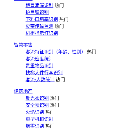
跑冒滴漏识别
热门
护目镜识别
下料口堵塞识别
热门
皮带传输监测
热门
机柜指示灯识别
智慧零售
客流特征识别（年龄、性别）
热门
客流密度统计
贵重物品识别
扶梯大件行李识别
客流/人数统计
热门
建筑地产
反光衣识别
热门
安全帽识别
热门
火焰识别
热门
重型机械识别
烟雾识别
热门