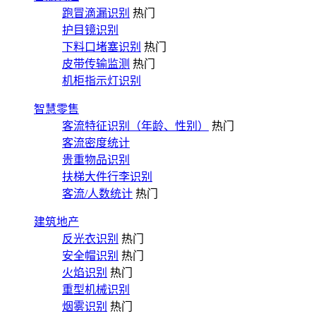
跑冒滴漏识别
热门
护目镜识别
下料口堵塞识别
热门
皮带传输监测
热门
机柜指示灯识别
智慧零售
客流特征识别（年龄、性别）
热门
客流密度统计
贵重物品识别
扶梯大件行李识别
客流/人数统计
热门
建筑地产
反光衣识别
热门
安全帽识别
热门
火焰识别
热门
重型机械识别
烟雾识别
热门