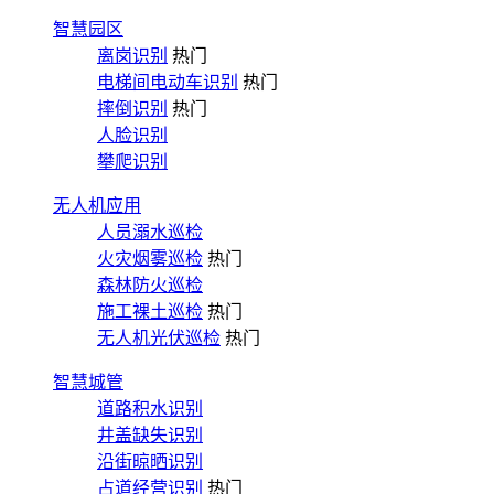
智慧园区
离岗识别
热门
电梯间电动车识别
热门
摔倒识别
热门
人脸识别
攀爬识别
无人机应用
人员溺水巡检
火灾烟雾巡检
热门
森林防火巡检
施工裸土巡检
热门
无人机光伏巡检
热门
智慧城管
道路积水识别
井盖缺失识别
沿街晾晒识别
占道经营识别
热门