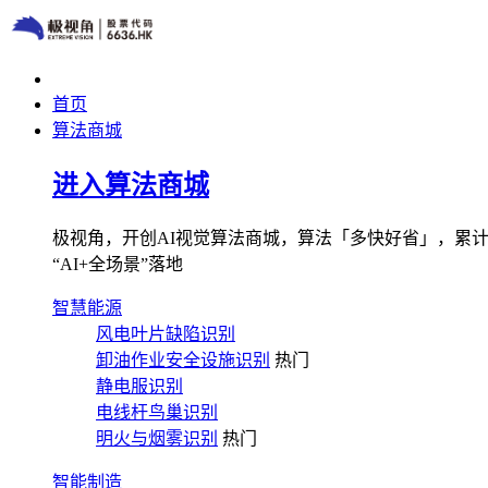
首页
算法商城
进入算法商城
极视角，开创AI视觉算法商城，算法「多快好省」，累计图像
“AI+全场景”落地
智慧能源
风电叶片缺陷识别
卸油作业安全设施识别
热门
静电服识别
电线杆鸟巢识别
明火与烟雾识别
热门
智能制造