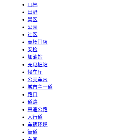
山林
田野
景区
公园
社区
商场门店
安检
加油站
充电桩站
候车厅
公交车内
城市主干道
路口
道路
高速公路
人行道
车辆环境
街道
车间