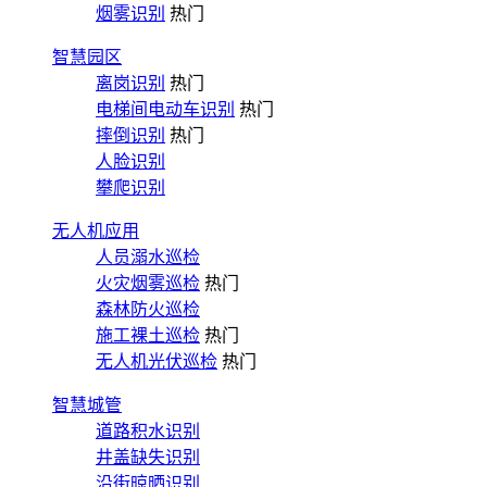
烟雾识别
热门
智慧园区
离岗识别
热门
电梯间电动车识别
热门
摔倒识别
热门
人脸识别
攀爬识别
无人机应用
人员溺水巡检
火灾烟雾巡检
热门
森林防火巡检
施工裸土巡检
热门
无人机光伏巡检
热门
智慧城管
道路积水识别
井盖缺失识别
沿街晾晒识别