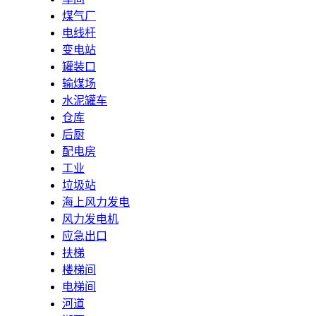
煤气厂
电线杆
变电站
罐装口
输煤场
水泥罐车
仓库
后厨
配电房
工业
垃圾站
海上风力发电
风力发电机
应急出口
扶梯
楼梯间
电梯间
河道