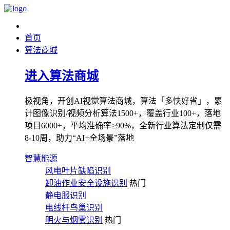
首页
算法商城
进入算法商城
极视角，开创AI视觉算法商城，算法「多快好省」，累
计图像识别/视频分析算法1500+，覆盖行业100+，落地
项目6000+，平均准确率≥90%，全新行业算法定制仅需
8-10周，助力“AI+全场景”落地
智慧能源
风电叶片缺陷识别
卸油作业安全设施识别
热门
静电服识别
电线杆鸟巢识别
明火与烟雾识别
热门