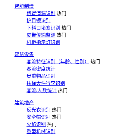
智能制造
跑冒滴漏识别
热门
护目镜识别
下料口堵塞识别
热门
皮带传输监测
热门
机柜指示灯识别
智慧零售
客流特征识别（年龄、性别）
热门
客流密度统计
贵重物品识别
扶梯大件行李识别
客流/人数统计
热门
建筑地产
反光衣识别
热门
安全帽识别
热门
火焰识别
热门
重型机械识别