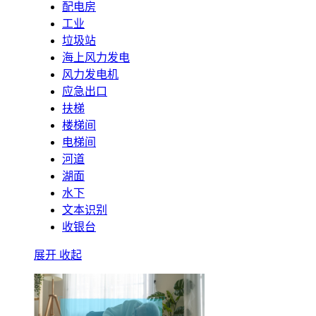
配电房
工业
垃圾站
海上风力发电
风力发电机
应急出口
扶梯
楼梯间
电梯间
河道
湖面
水下
文本识别
收银台
展开
收起