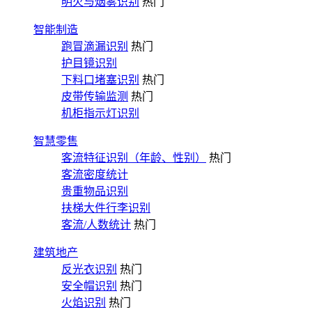
明火与烟雾识别
热门
智能制造
跑冒滴漏识别
热门
护目镜识别
下料口堵塞识别
热门
皮带传输监测
热门
机柜指示灯识别
智慧零售
客流特征识别（年龄、性别）
热门
客流密度统计
贵重物品识别
扶梯大件行李识别
客流/人数统计
热门
建筑地产
反光衣识别
热门
安全帽识别
热门
火焰识别
热门