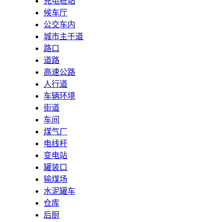
充电桩站
候车厅
公交车内
城市主干道
路口
道路
高速公路
人行道
车辆环境
街道
车间
煤气厂
电线杆
变电站
罐装口
输煤场
水泥罐车
仓库
后厨