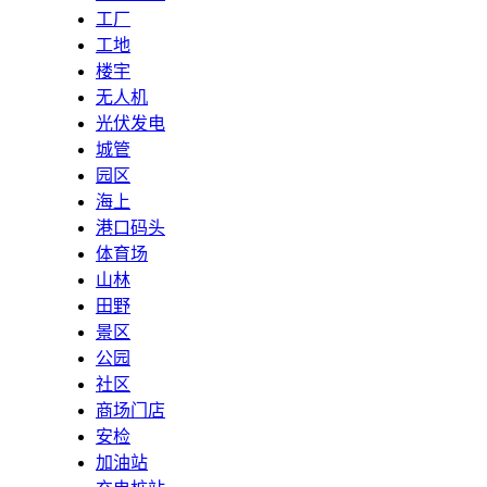
工厂
工地
楼宇
无人机
光伏发电
城管
园区
海上
港口码头
体育场
山林
田野
景区
公园
社区
商场门店
安检
加油站