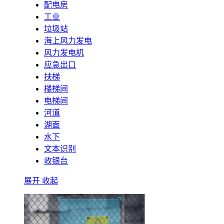
配电房
工业
垃圾站
海上风力发电
风力发电机
应急出口
扶梯
楼梯间
电梯间
河道
湖面
水下
文本识别
收银台
展开
收起