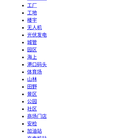
工厂
工地
楼宇
无人机
光伏发电
城管
园区
海上
港口码头
体育场
山林
田野
景区
公园
社区
商场门店
安检
加油站