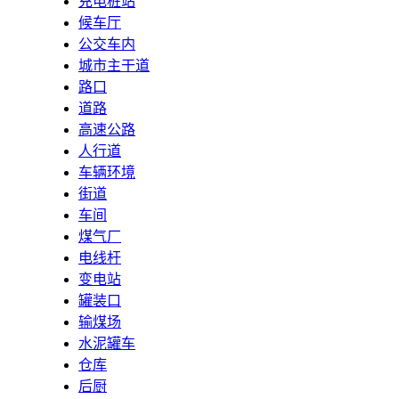
充电桩站
候车厅
公交车内
城市主干道
路口
道路
高速公路
人行道
车辆环境
街道
车间
煤气厂
电线杆
变电站
罐装口
输煤场
水泥罐车
仓库
后厨