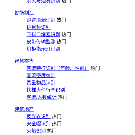
明火与烟雾识别
热门
智能制造
跑冒滴漏识别
热门
护目镜识别
下料口堵塞识别
热门
皮带传输监测
热门
机柜指示灯识别
智慧零售
客流特征识别（年龄、性别）
热门
客流密度统计
贵重物品识别
扶梯大件行李识别
客流/人数统计
热门
建筑地产
反光衣识别
热门
安全帽识别
热门
火焰识别
热门