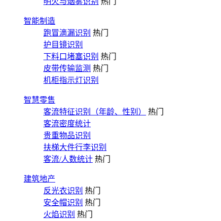
明火与烟雾识别
热门
智能制造
跑冒滴漏识别
热门
护目镜识别
下料口堵塞识别
热门
皮带传输监测
热门
机柜指示灯识别
智慧零售
客流特征识别（年龄、性别）
热门
客流密度统计
贵重物品识别
扶梯大件行李识别
客流/人数统计
热门
建筑地产
反光衣识别
热门
安全帽识别
热门
火焰识别
热门