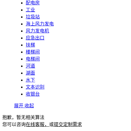
配电房
工业
垃圾站
海上风力发电
风力发电机
应急出口
扶梯
楼梯间
电梯间
河道
湖面
水下
文本识别
收银台
展开
收起
抱歉，暂无相关算法
您可以咨询
在线客服，
或
提交定制需求