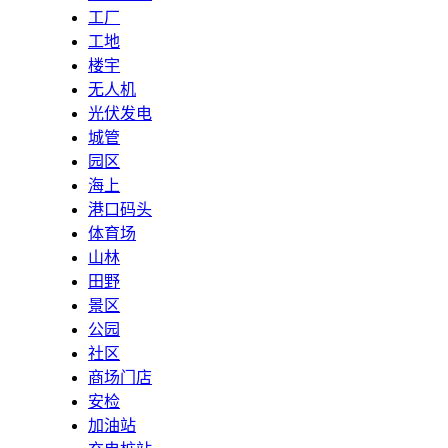
工厂
工地
楼宇
无人机
光伏发电
城管
园区
海上
港口码头
体育场
山林
田野
景区
公园
社区
商场门店
安检
加油站