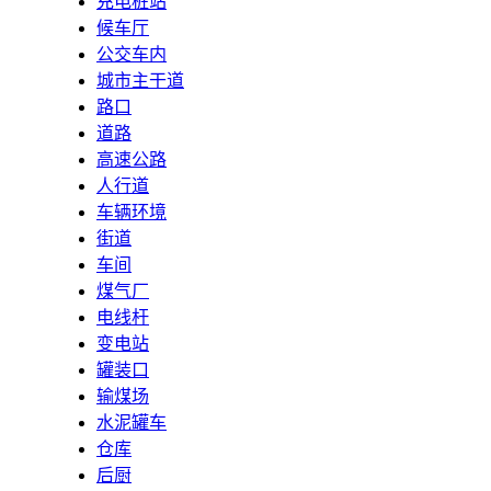
充电桩站
候车厅
公交车内
城市主干道
路口
道路
高速公路
人行道
车辆环境
街道
车间
煤气厂
电线杆
变电站
罐装口
输煤场
水泥罐车
仓库
后厨