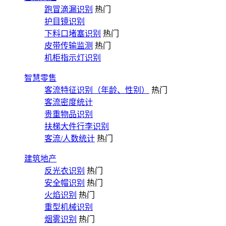
跑冒滴漏识别
热门
护目镜识别
下料口堵塞识别
热门
皮带传输监测
热门
机柜指示灯识别
智慧零售
客流特征识别（年龄、性别）
热门
客流密度统计
贵重物品识别
扶梯大件行李识别
客流/人数统计
热门
建筑地产
反光衣识别
热门
安全帽识别
热门
火焰识别
热门
重型机械识别
烟雾识别
热门