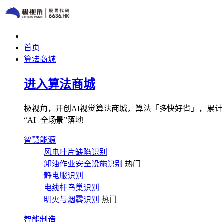
首页
算法商城
进入算法商城
极视角，开创AI视觉算法商城，算法「多快好省」，累计图像
“AI+全场景”落地
智慧能源
风电叶片缺陷识别
卸油作业安全设施识别
热门
静电服识别
电线杆鸟巢识别
明火与烟雾识别
热门
智能制造