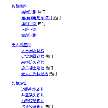
智慧园区
离岗识别
热门
电梯间电动车识别
热门
摔倒识别
热门
人脸识别
攀爬识别
无人机应用
人员溺水巡检
火灾烟雾巡检
热门
森林防火巡检
施工裸土巡检
热门
无人机光伏巡检
热门
智慧城管
道路积水识别
井盖缺失识别
沿街晾晒识别
占道经营识别
热门