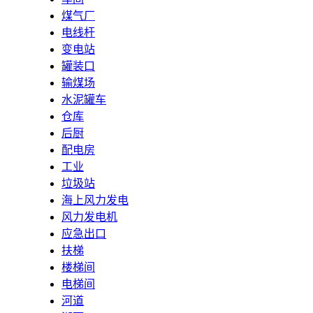
煤气厂
电线杆
变电站
罐装口
输煤场
水泥罐车
仓库
后厨
配电房
工业
垃圾站
海上风力发电
风力发电机
应急出口
扶梯
楼梯间
电梯间
河道