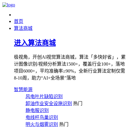
首页
算法商城
进入算法商城
极视角，开创AI视觉算法商城，算法「多快好省」，累
计图像识别/视频分析算法1500+，覆盖行业100+，落地
项目6000+，平均准确率≥90%，全新行业算法定制仅需
8-10周，助力“AI+全场景”落地
智慧能源
风电叶片缺陷识别
卸油作业安全设施识别
热门
静电服识别
电线杆鸟巢识别
明火与烟雾识别
热门