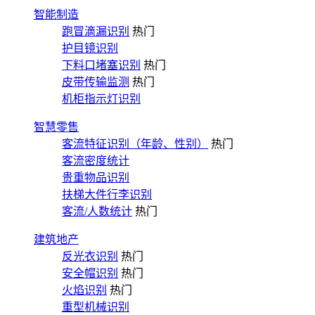
智能制造
跑冒滴漏识别
热门
护目镜识别
下料口堵塞识别
热门
皮带传输监测
热门
机柜指示灯识别
智慧零售
客流特征识别（年龄、性别）
热门
客流密度统计
贵重物品识别
扶梯大件行李识别
客流/人数统计
热门
建筑地产
反光衣识别
热门
安全帽识别
热门
火焰识别
热门
重型机械识别