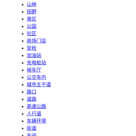
山林
田野
景区
公园
社区
商场门店
安检
加油站
充电桩站
候车厅
公交车内
城市主干道
路口
道路
高速公路
人行道
车辆环境
街道
车间