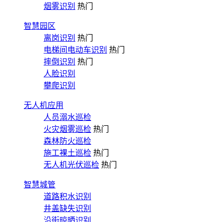
烟雾识别
热门
智慧园区
离岗识别
热门
电梯间电动车识别
热门
摔倒识别
热门
人脸识别
攀爬识别
无人机应用
人员溺水巡检
火灾烟雾巡检
热门
森林防火巡检
施工裸土巡检
热门
无人机光伏巡检
热门
智慧城管
道路积水识别
井盖缺失识别
沿街晾晒识别