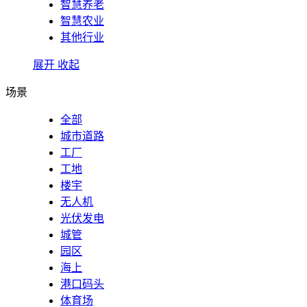
智慧养老
智慧农业
其他行业
展开
收起
场景
全部
城市道路
工厂
工地
楼宇
无人机
光伏发电
城管
园区
海上
港口码头
体育场