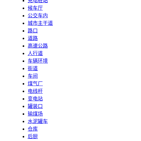
充电桩站
候车厅
公交车内
城市主干道
路口
道路
高速公路
人行道
车辆环境
街道
车间
煤气厂
电线杆
变电站
罐装口
输煤场
水泥罐车
仓库
后厨