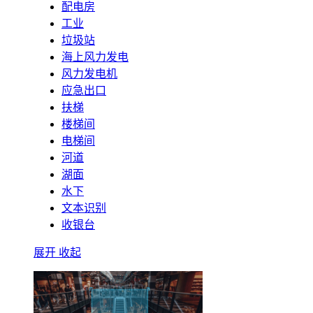
配电房
工业
垃圾站
海上风力发电
风力发电机
应急出口
扶梯
楼梯间
电梯间
河道
湖面
水下
文本识别
收银台
展开
收起