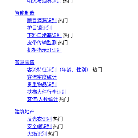
明火与烟雾识别
热门
智能制造
跑冒滴漏识别
热门
护目镜识别
下料口堵塞识别
热门
皮带传输监测
热门
机柜指示灯识别
智慧零售
客流特征识别（年龄、性别）
热门
客流密度统计
贵重物品识别
扶梯大件行李识别
客流/人数统计
热门
建筑地产
反光衣识别
热门
安全帽识别
热门
火焰识别
热门