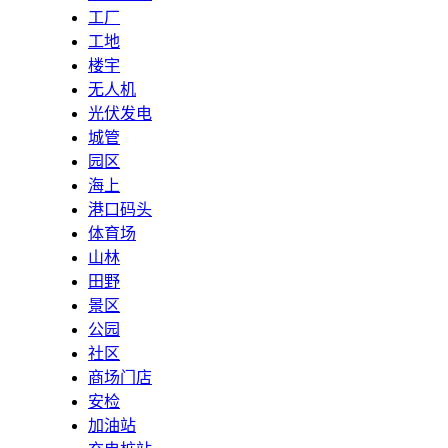
工厂
工地
楼宇
无人机
光伏发电
城管
园区
海上
港口码头
体育场
山林
田野
景区
公园
社区
商场门店
安检
加油站