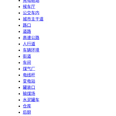
充电桩站
候车厅
公交车内
城市主干道
路口
道路
高速公路
人行道
车辆环境
街道
车间
煤气厂
电线杆
变电站
罐装口
输煤场
水泥罐车
仓库
后厨