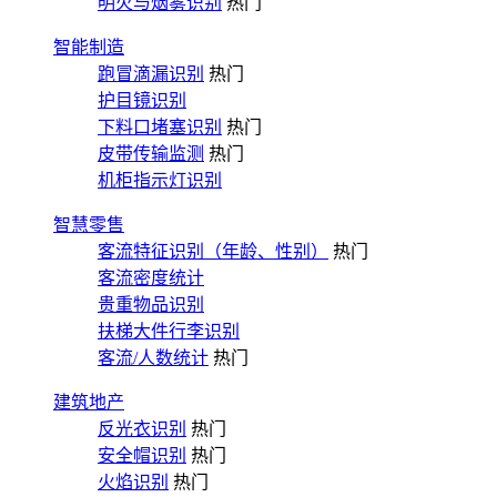
明火与烟雾识别
热门
智能制造
跑冒滴漏识别
热门
护目镜识别
下料口堵塞识别
热门
皮带传输监测
热门
机柜指示灯识别
智慧零售
客流特征识别（年龄、性别）
热门
客流密度统计
贵重物品识别
扶梯大件行李识别
客流/人数统计
热门
建筑地产
反光衣识别
热门
安全帽识别
热门
火焰识别
热门