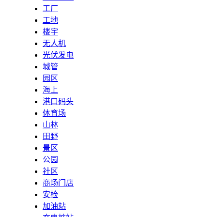
工厂
工地
楼宇
无人机
光伏发电
城管
园区
海上
港口码头
体育场
山林
田野
景区
公园
社区
商场门店
安检
加油站