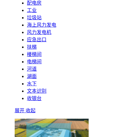
配电房
工业
垃圾站
海上风力发电
风力发电机
应急出口
扶梯
楼梯间
电梯间
河道
湖面
水下
文本识别
收银台
展开
收起