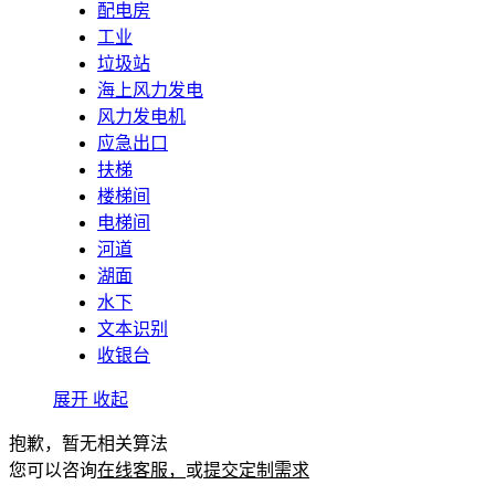
配电房
工业
垃圾站
海上风力发电
风力发电机
应急出口
扶梯
楼梯间
电梯间
河道
湖面
水下
文本识别
收银台
展开
收起
抱歉，暂无相关算法
您可以咨询
在线客服，
或
提交定制需求