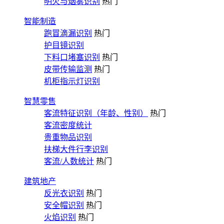
明火与烟雾识别
热门
智能制造
跑冒滴漏识别
热门
护目镜识别
下料口堵塞识别
热门
皮带传输监测
热门
机柜指示灯识别
智慧零售
客流特征识别（年龄、性别）
热门
客流密度统计
贵重物品识别
扶梯大件行李识别
客流/人数统计
热门
建筑地产
反光衣识别
热门
安全帽识别
热门
火焰识别
热门