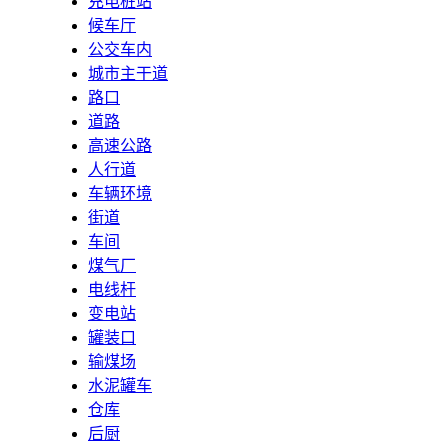
充电桩站
候车厅
公交车内
城市主干道
路口
道路
高速公路
人行道
车辆环境
街道
车间
煤气厂
电线杆
变电站
罐装口
输煤场
水泥罐车
仓库
后厨