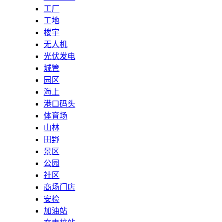
工厂
工地
楼宇
无人机
光伏发电
城管
园区
海上
港口码头
体育场
山林
田野
景区
公园
社区
商场门店
安检
加油站