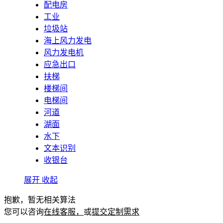
配电房
工业
垃圾站
海上风力发电
风力发电机
应急出口
扶梯
楼梯间
电梯间
河道
湖面
水下
文本识别
收银台
展开
收起
抱歉，暂无相关算法
您可以咨询
在线客服，
或
提交定制需求