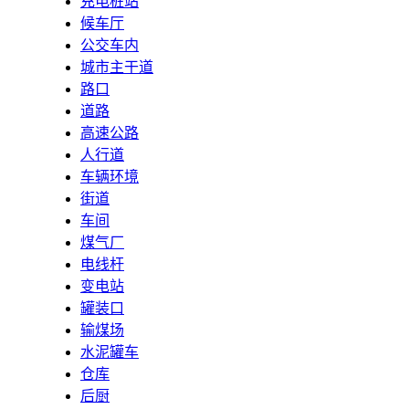
充电桩站
候车厅
公交车内
城市主干道
路口
道路
高速公路
人行道
车辆环境
街道
车间
煤气厂
电线杆
变电站
罐装口
输煤场
水泥罐车
仓库
后厨