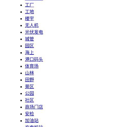
工厂
工地
楼宇
无人机
光伏发电
城管
园区
海上
港口码头
体育场
山林
田野
景区
公园
社区
商场门店
安检
加油站