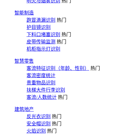
明火与烟雾识别
热门
智能制造
跑冒滴漏识别
热门
护目镜识别
下料口堵塞识别
热门
皮带传输监测
热门
机柜指示灯识别
智慧零售
客流特征识别（年龄、性别）
热门
客流密度统计
贵重物品识别
扶梯大件行李识别
客流/人数统计
热门
建筑地产
反光衣识别
热门
安全帽识别
热门
火焰识别
热门