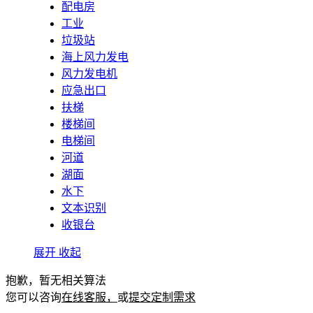
配电房
工业
垃圾站
海上风力发电
风力发电机
应急出口
扶梯
楼梯间
电梯间
河道
湖面
水下
文本识别
收银台
展开
收起
抱歉，暂无相关算法
您可以咨询
在线客服，
或
提交定制需求