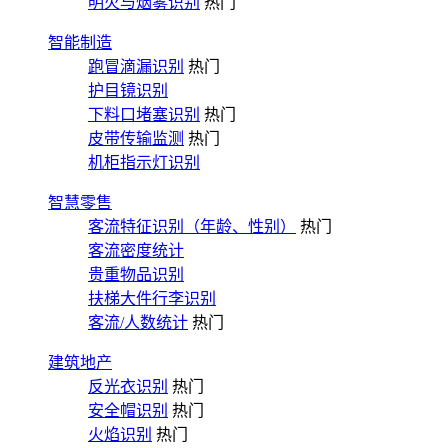
明火与烟雾识别
热门
智能制造
跑冒滴漏识别
热门
护目镜识别
下料口堵塞识别
热门
皮带传输监测
热门
机柜指示灯识别
智慧零售
客流特征识别（年龄、性别）
热门
客流密度统计
贵重物品识别
扶梯大件行李识别
客流/人数统计
热门
建筑地产
反光衣识别
热门
安全帽识别
热门
火焰识别
热门