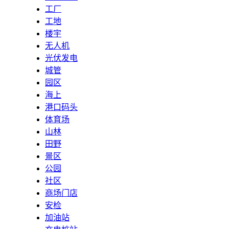
工厂
工地
楼宇
无人机
光伏发电
城管
园区
海上
港口码头
体育场
山林
田野
景区
公园
社区
商场门店
安检
加油站