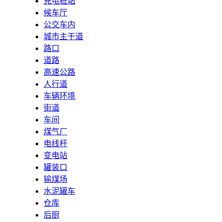
充电桩站
候车厅
公交车内
城市主干道
路口
道路
高速公路
人行道
车辆环境
街道
车间
煤气厂
电线杆
变电站
罐装口
输煤场
水泥罐车
仓库
后厨