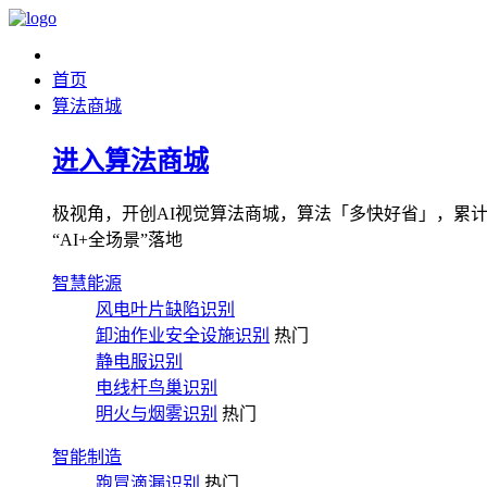
首页
算法商城
进入算法商城
极视角，开创AI视觉算法商城，算法「多快好省」，累计图像
“AI+全场景”落地
智慧能源
风电叶片缺陷识别
卸油作业安全设施识别
热门
静电服识别
电线杆鸟巢识别
明火与烟雾识别
热门
智能制造
跑冒滴漏识别
热门