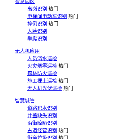
智慧园区
离岗识别
热门
电梯间电动车识别
热门
摔倒识别
热门
人脸识别
攀爬识别
无人机应用
人员溺水巡检
火灾烟雾巡检
热门
森林防火巡检
施工裸土巡检
热门
无人机光伏巡检
热门
智慧城管
道路积水识别
井盖缺失识别
沿街晾晒识别
占道经营识别
热门
街道垃圾识别
热门