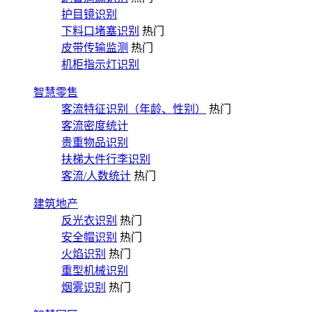
护目镜识别
下料口堵塞识别
热门
皮带传输监测
热门
机柜指示灯识别
智慧零售
客流特征识别（年龄、性别）
热门
客流密度统计
贵重物品识别
扶梯大件行李识别
客流/人数统计
热门
建筑地产
反光衣识别
热门
安全帽识别
热门
火焰识别
热门
重型机械识别
烟雾识别
热门