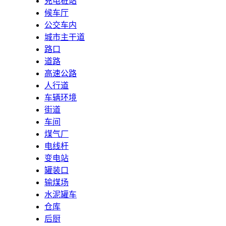
充电桩站
候车厅
公交车内
城市主干道
路口
道路
高速公路
人行道
车辆环境
街道
车间
煤气厂
电线杆
变电站
罐装口
输煤场
水泥罐车
仓库
后厨