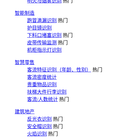
明火与烟雾识别
热门
智能制造
跑冒滴漏识别
热门
护目镜识别
下料口堵塞识别
热门
皮带传输监测
热门
机柜指示灯识别
智慧零售
客流特征识别（年龄、性别）
热门
客流密度统计
贵重物品识别
扶梯大件行李识别
客流/人数统计
热门
建筑地产
反光衣识别
热门
安全帽识别
热门
火焰识别
热门