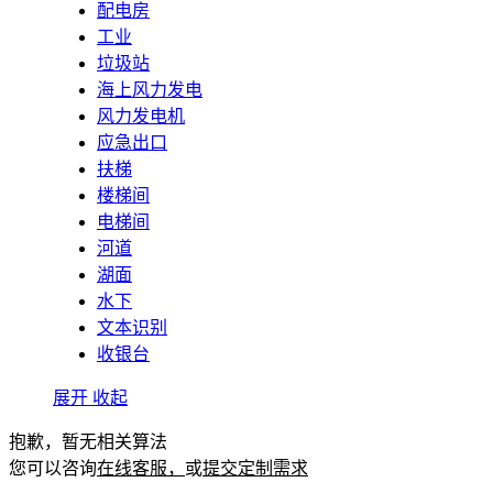
配电房
工业
垃圾站
海上风力发电
风力发电机
应急出口
扶梯
楼梯间
电梯间
河道
湖面
水下
文本识别
收银台
展开
收起
抱歉，暂无相关算法
您可以咨询
在线客服，
或
提交定制需求