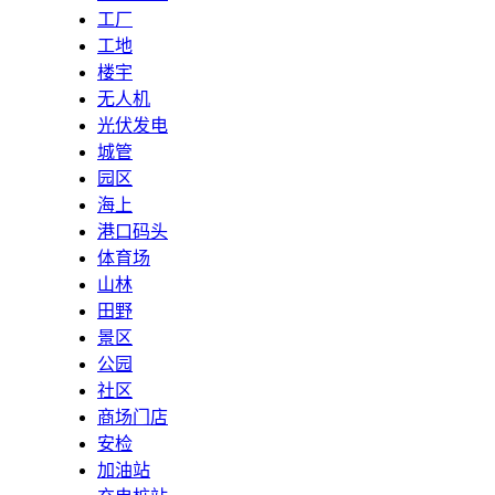
工厂
工地
楼宇
无人机
光伏发电
城管
园区
海上
港口码头
体育场
山林
田野
景区
公园
社区
商场门店
安检
加油站