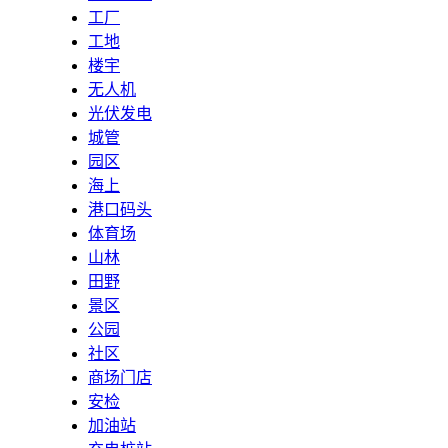
工厂
工地
楼宇
无人机
光伏发电
城管
园区
海上
港口码头
体育场
山林
田野
景区
公园
社区
商场门店
安检
加油站