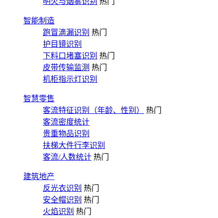
明火与烟雾识别
热门
智能制造
跑冒滴漏识别
热门
护目镜识别
下料口堵塞识别
热门
皮带传输监测
热门
机柜指示灯识别
智慧零售
客流特征识别（年龄、性别）
热门
客流密度统计
贵重物品识别
扶梯大件行李识别
客流/人数统计
热门
建筑地产
反光衣识别
热门
安全帽识别
热门
火焰识别
热门