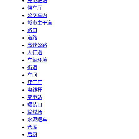
充电桩站
候车厅
公交车内
城市主干道
路口
道路
高速公路
人行道
车辆环境
街道
车间
煤气厂
电线杆
变电站
罐装口
输煤场
水泥罐车
仓库
后厨