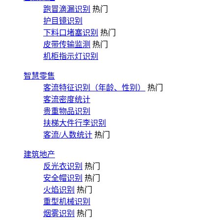
跑冒滴漏识别
热门
护目镜识别
下料口堵塞识别
热门
皮带传输监测
热门
机柜指示灯识别
智慧零售
客流特征识别（年龄、性别）
热门
客流密度统计
贵重物品识别
扶梯大件行李识别
客流/人数统计
热门
建筑地产
反光衣识别
热门
安全帽识别
热门
火焰识别
热门
重型机械识别
烟雾识别
热门