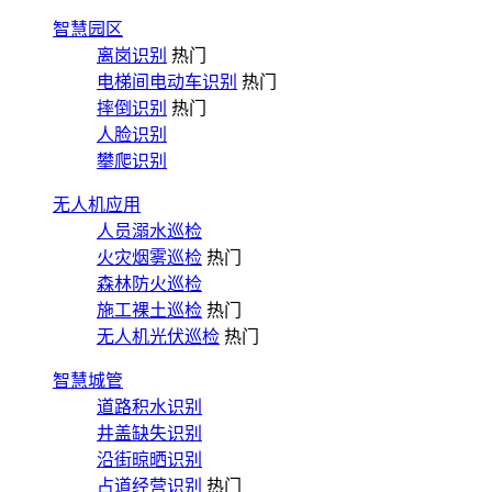
智慧园区
离岗识别
热门
电梯间电动车识别
热门
摔倒识别
热门
人脸识别
攀爬识别
无人机应用
人员溺水巡检
火灾烟雾巡检
热门
森林防火巡检
施工裸土巡检
热门
无人机光伏巡检
热门
智慧城管
道路积水识别
井盖缺失识别
沿街晾晒识别
占道经营识别
热门