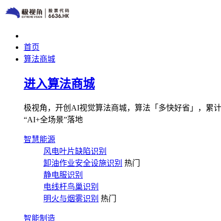
首页
算法商城
进入算法商城
极视角，开创AI视觉算法商城，算法「多快好省」，累计图像
“AI+全场景”落地
智慧能源
风电叶片缺陷识别
卸油作业安全设施识别
热门
静电服识别
电线杆鸟巢识别
明火与烟雾识别
热门
智能制造