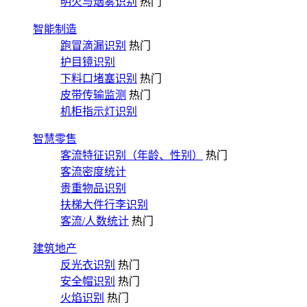
明火与烟雾识别
热门
智能制造
跑冒滴漏识别
热门
护目镜识别
下料口堵塞识别
热门
皮带传输监测
热门
机柜指示灯识别
智慧零售
客流特征识别（年龄、性别）
热门
客流密度统计
贵重物品识别
扶梯大件行李识别
客流/人数统计
热门
建筑地产
反光衣识别
热门
安全帽识别
热门
火焰识别
热门