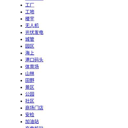
工厂
工地
楼宇
无人机
光伏发电
城管
园区
海上
港口码头
体育场
山林
田野
景区
公园
社区
商场门店
安检
加油站