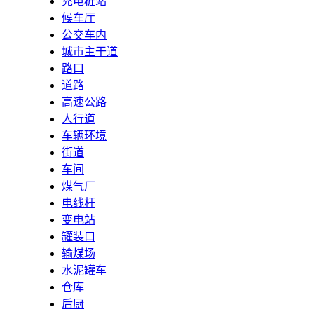
充电桩站
候车厅
公交车内
城市主干道
路口
道路
高速公路
人行道
车辆环境
街道
车间
煤气厂
电线杆
变电站
罐装口
输煤场
水泥罐车
仓库
后厨