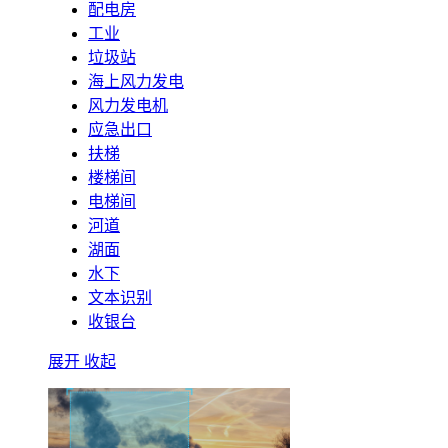
配电房
工业
垃圾站
海上风力发电
风力发电机
应急出口
扶梯
楼梯间
电梯间
河道
湖面
水下
文本识别
收银台
展开
收起