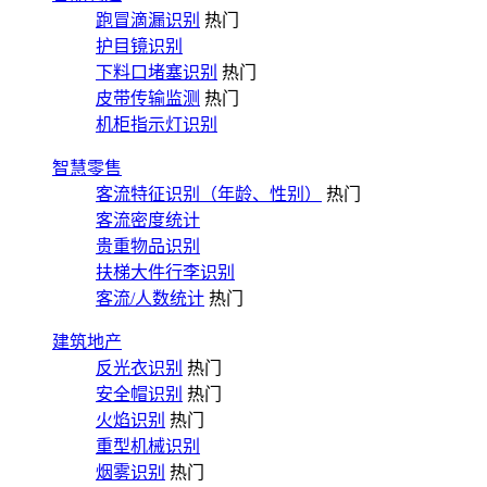
跑冒滴漏识别
热门
护目镜识别
下料口堵塞识别
热门
皮带传输监测
热门
机柜指示灯识别
智慧零售
客流特征识别（年龄、性别）
热门
客流密度统计
贵重物品识别
扶梯大件行李识别
客流/人数统计
热门
建筑地产
反光衣识别
热门
安全帽识别
热门
火焰识别
热门
重型机械识别
烟雾识别
热门