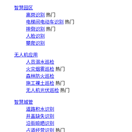
智慧园区
离岗识别
热门
电梯间电动车识别
热门
摔倒识别
热门
人脸识别
攀爬识别
无人机应用
人员溺水巡检
火灾烟雾巡检
热门
森林防火巡检
施工裸土巡检
热门
无人机光伏巡检
热门
智慧城管
道路积水识别
井盖缺失识别
沿街晾晒识别
占道经营识别
热门