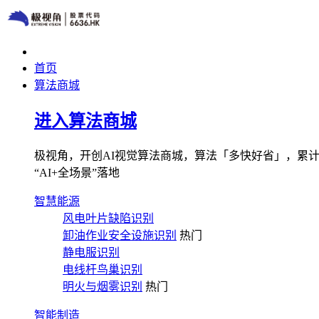
首页
算法商城
进入算法商城
极视角，开创AI视觉算法商城，算法「多快好省」，累计图像
“AI+全场景”落地
智慧能源
风电叶片缺陷识别
卸油作业安全设施识别
热门
静电服识别
电线杆鸟巢识别
明火与烟雾识别
热门
智能制造