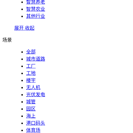
智慧养老
智慧农业
其他行业
展开
收起
场景
全部
城市道路
工厂
工地
楼宇
无人机
光伏发电
城管
园区
海上
港口码头
体育场