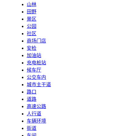
山林
田野
景区
公园
社区
商场门店
安检
加油站
充电桩站
候车厅
公交车内
城市主干道
路口
道路
高速公路
人行道
车辆环境
街道
车间