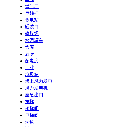
煤气厂
电线杆
变电站
罐装口
输煤场
水泥罐车
仓库
后厨
配电房
工业
垃圾站
海上风力发电
风力发电机
应急出口
扶梯
楼梯间
电梯间
河道