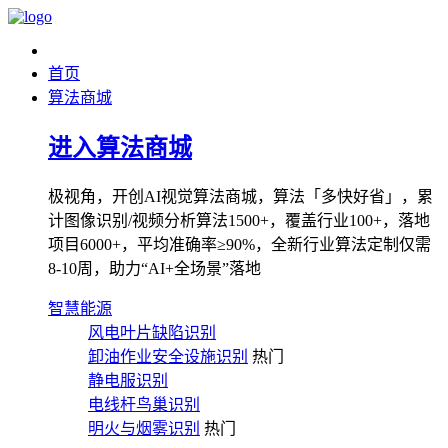
首页
算法商城
进入算法商城
极视角，开创AI视觉算法商城，算法「多快好省」，累
计图像识别/视频分析算法1500+，覆盖行业100+，落地
项目6000+，平均准确率≥90%，全新行业算法定制仅需
8-10周，助力“AI+全场景”落地
智慧能源
风电叶片缺陷识别
卸油作业安全设施识别
热门
静电服识别
电线杆鸟巢识别
明火与烟雾识别
热门