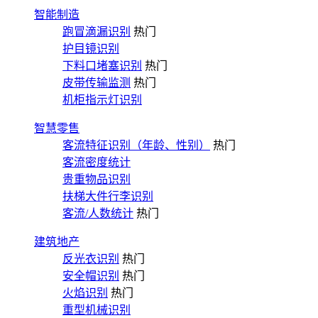
智能制造
跑冒滴漏识别
热门
护目镜识别
下料口堵塞识别
热门
皮带传输监测
热门
机柜指示灯识别
智慧零售
客流特征识别（年龄、性别）
热门
客流密度统计
贵重物品识别
扶梯大件行李识别
客流/人数统计
热门
建筑地产
反光衣识别
热门
安全帽识别
热门
火焰识别
热门
重型机械识别