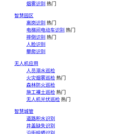
烟雾识别
热门
智慧园区
离岗识别
热门
电梯间电动车识别
热门
摔倒识别
热门
人脸识别
攀爬识别
无人机应用
人员溺水巡检
火灾烟雾巡检
热门
森林防火巡检
施工裸土巡检
热门
无人机光伏巡检
热门
智慧城管
道路积水识别
井盖缺失识别
沿街晾晒识别