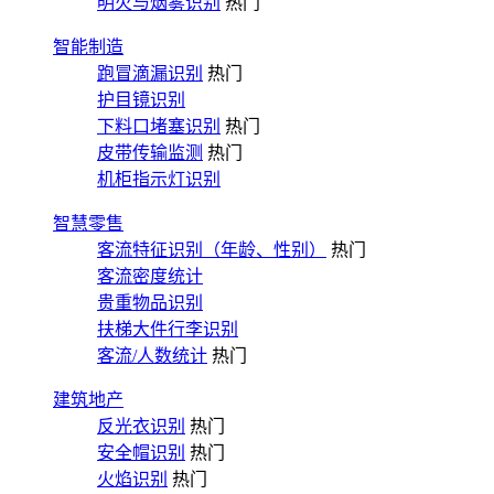
明火与烟雾识别
热门
智能制造
跑冒滴漏识别
热门
护目镜识别
下料口堵塞识别
热门
皮带传输监测
热门
机柜指示灯识别
智慧零售
客流特征识别（年龄、性别）
热门
客流密度统计
贵重物品识别
扶梯大件行李识别
客流/人数统计
热门
建筑地产
反光衣识别
热门
安全帽识别
热门
火焰识别
热门