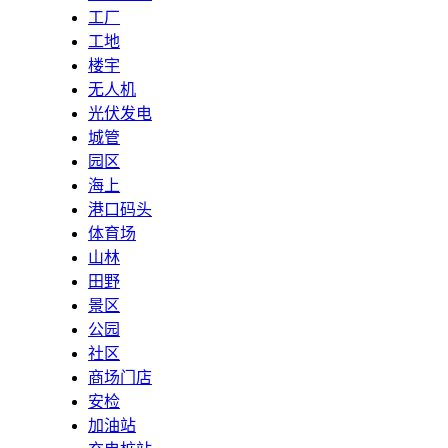
工厂
工地
楼宇
无人机
光伏发电
城管
园区
海上
港口码头
体育场
山林
田野
景区
公园
社区
商场门店
安检
加油站