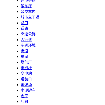
充电桩站
候车厅
公交车内
城市主干道
路口
道路
高速公路
人行道
车辆环境
街道
车间
煤气厂
电线杆
变电站
罐装口
输煤场
水泥罐车
仓库
后厨