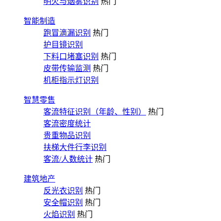
明火与烟雾识别
热门
智能制造
跑冒滴漏识别
热门
护目镜识别
下料口堵塞识别
热门
皮带传输监测
热门
机柜指示灯识别
智慧零售
客流特征识别（年龄、性别）
热门
客流密度统计
贵重物品识别
扶梯大件行李识别
客流/人数统计
热门
建筑地产
反光衣识别
热门
安全帽识别
热门
火焰识别
热门