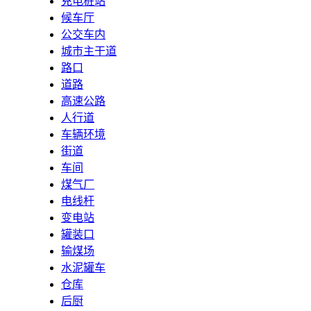
充电桩站
候车厅
公交车内
城市主干道
路口
道路
高速公路
人行道
车辆环境
街道
车间
煤气厂
电线杆
变电站
罐装口
输煤场
水泥罐车
仓库
后厨