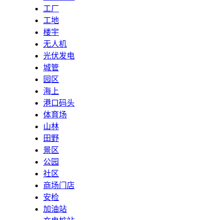
工厂
工地
楼宇
无人机
光伏发电
城管
园区
海上
港口码头
体育场
山林
田野
景区
公园
社区
商场门店
安检
加油站