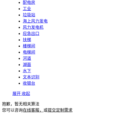
配电房
工业
垃圾站
海上风力发电
风力发电机
应急出口
扶梯
楼梯间
电梯间
河道
湖面
水下
文本识别
收银台
展开
收起
抱歉，暂无相关算法
您可以咨询
在线客服，
或
提交定制需求