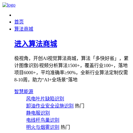
首页
算法商城
进入算法商城
极视角，开创AI视觉算法商城，算法「多快好省」，累
计图像识别/视频分析算法1500+，覆盖行业100+，落地
项目6000+，平均准确率≥90%，全新行业算法定制仅需
8-10周，助力“AI+全场景”落地
智慧能源
风电叶片缺陷识别
卸油作业安全设施识别
热门
静电服识别
电线杆鸟巢识别
明火与烟雾识别
热门