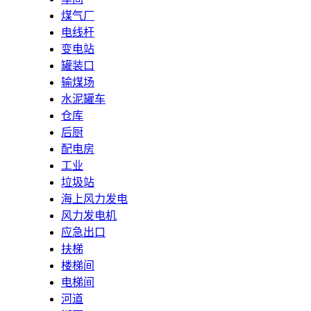
煤气厂
电线杆
变电站
罐装口
输煤场
水泥罐车
仓库
后厨
配电房
工业
垃圾站
海上风力发电
风力发电机
应急出口
扶梯
楼梯间
电梯间
河道