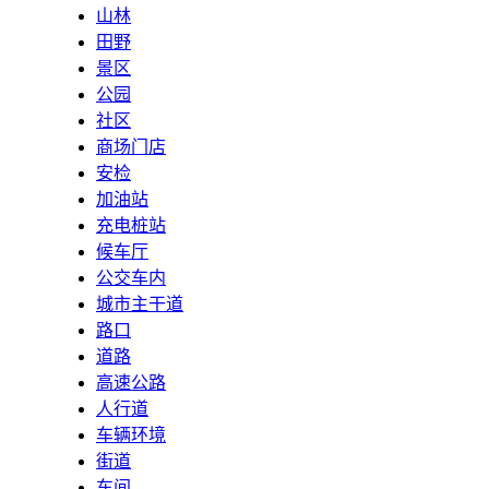
山林
田野
景区
公园
社区
商场门店
安检
加油站
充电桩站
候车厅
公交车内
城市主干道
路口
道路
高速公路
人行道
车辆环境
街道
车间