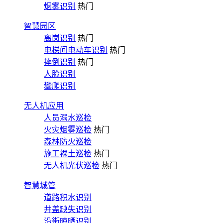
烟雾识别
热门
智慧园区
离岗识别
热门
电梯间电动车识别
热门
摔倒识别
热门
人脸识别
攀爬识别
无人机应用
人员溺水巡检
火灾烟雾巡检
热门
森林防火巡检
施工裸土巡检
热门
无人机光伏巡检
热门
智慧城管
道路积水识别
井盖缺失识别
沿街晾晒识别