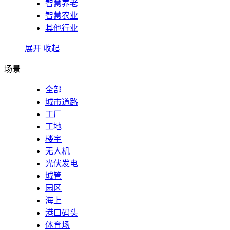
智慧养老
智慧农业
其他行业
展开
收起
场景
全部
城市道路
工厂
工地
楼宇
无人机
光伏发电
城管
园区
海上
港口码头
体育场