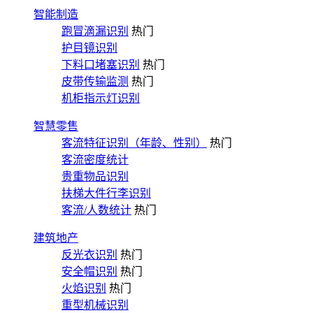
智能制造
跑冒滴漏识别
热门
护目镜识别
下料口堵塞识别
热门
皮带传输监测
热门
机柜指示灯识别
智慧零售
客流特征识别（年龄、性别）
热门
客流密度统计
贵重物品识别
扶梯大件行李识别
客流/人数统计
热门
建筑地产
反光衣识别
热门
安全帽识别
热门
火焰识别
热门
重型机械识别