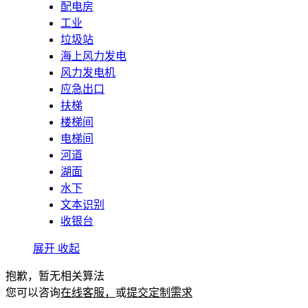
配电房
工业
垃圾站
海上风力发电
风力发电机
应急出口
扶梯
楼梯间
电梯间
河道
湖面
水下
文本识别
收银台
展开
收起
抱歉，暂无相关算法
您可以咨询
在线客服，
或
提交定制需求