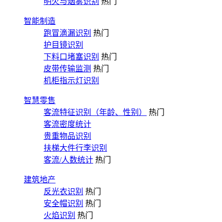
明火与烟雾识别
热门
智能制造
跑冒滴漏识别
热门
护目镜识别
下料口堵塞识别
热门
皮带传输监测
热门
机柜指示灯识别
智慧零售
客流特征识别（年龄、性别）
热门
客流密度统计
贵重物品识别
扶梯大件行李识别
客流/人数统计
热门
建筑地产
反光衣识别
热门
安全帽识别
热门
火焰识别
热门