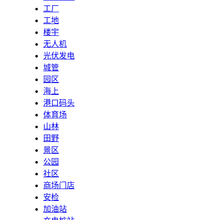
工厂
工地
楼宇
无人机
光伏发电
城管
园区
海上
港口码头
体育场
山林
田野
景区
公园
社区
商场门店
安检
加油站