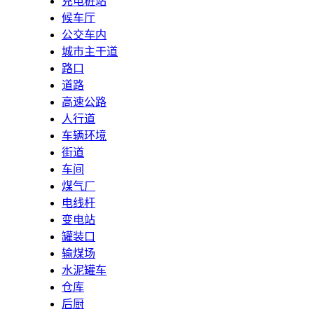
充电桩站
候车厅
公交车内
城市主干道
路口
道路
高速公路
人行道
车辆环境
街道
车间
煤气厂
电线杆
变电站
罐装口
输煤场
水泥罐车
仓库
后厨