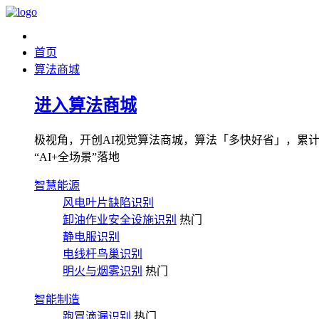
首页
算法商城
进入算法商城
极视角，开创AI视觉算法商城，算法「多快好省」，累计图像
“AI+全场景”落地
智慧能源
风电叶片缺陷识别
卸油作业安全设施识别
热门
静电服识别
电线杆鸟巢识别
明火与烟雾识别
热门
智能制造
跑冒滴漏识别
热门