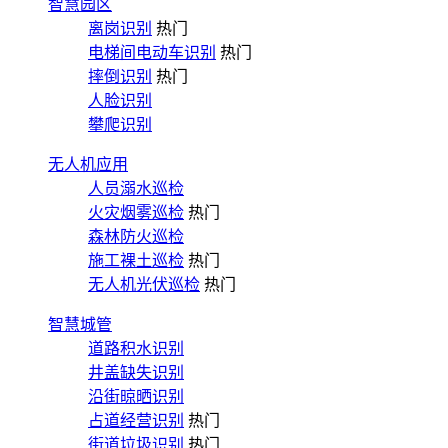
智慧园区
离岗识别
热门
电梯间电动车识别
热门
摔倒识别
热门
人脸识别
攀爬识别
无人机应用
人员溺水巡检
火灾烟雾巡检
热门
森林防火巡检
施工裸土巡检
热门
无人机光伏巡检
热门
智慧城管
道路积水识别
井盖缺失识别
沿街晾晒识别
占道经营识别
热门
街道垃圾识别
热门