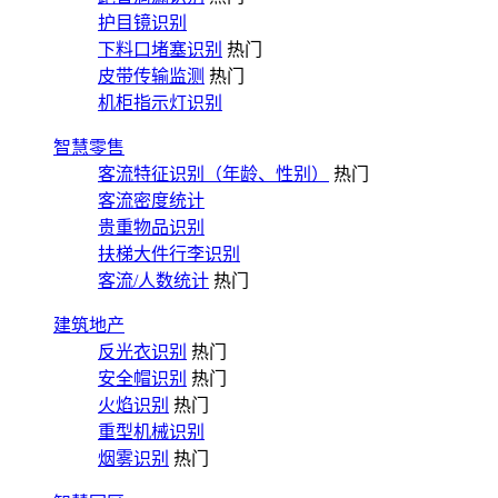
护目镜识别
下料口堵塞识别
热门
皮带传输监测
热门
机柜指示灯识别
智慧零售
客流特征识别（年龄、性别）
热门
客流密度统计
贵重物品识别
扶梯大件行李识别
客流/人数统计
热门
建筑地产
反光衣识别
热门
安全帽识别
热门
火焰识别
热门
重型机械识别
烟雾识别
热门