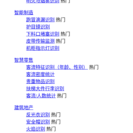
明火与烟雾识别
热门
智能制造
跑冒滴漏识别
热门
护目镜识别
下料口堵塞识别
热门
皮带传输监测
热门
机柜指示灯识别
智慧零售
客流特征识别（年龄、性别）
热门
客流密度统计
贵重物品识别
扶梯大件行李识别
客流/人数统计
热门
建筑地产
反光衣识别
热门
安全帽识别
热门
火焰识别
热门