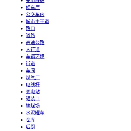
充电桩站
候车厅
公交车内
城市主干道
路口
道路
高速公路
人行道
车辆环境
街道
车间
煤气厂
电线杆
变电站
罐装口
输煤场
水泥罐车
仓库
后厨