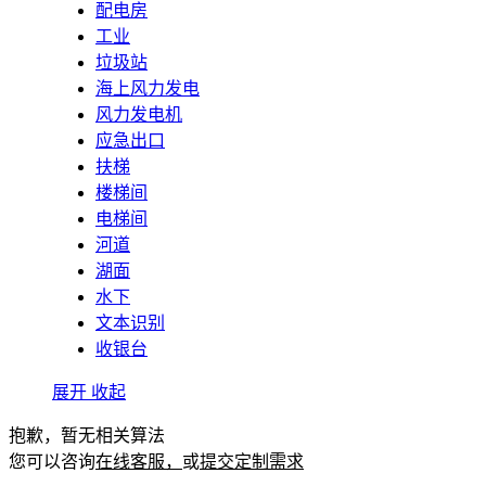
配电房
工业
垃圾站
海上风力发电
风力发电机
应急出口
扶梯
楼梯间
电梯间
河道
湖面
水下
文本识别
收银台
展开
收起
抱歉，暂无相关算法
您可以咨询
在线客服，
或
提交定制需求