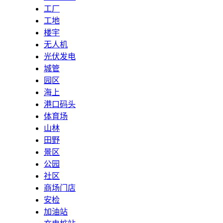
工厂
工地
楼宇
无人机
光伏发电
城管
园区
海上
港口码头
体育场
山林
田野
景区
公园
社区
商场门店
安检
加油站