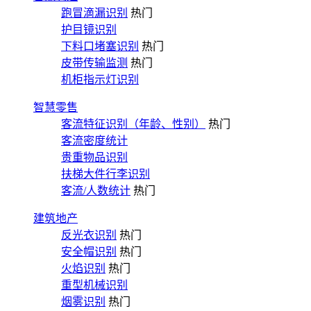
跑冒滴漏识别
热门
护目镜识别
下料口堵塞识别
热门
皮带传输监测
热门
机柜指示灯识别
智慧零售
客流特征识别（年龄、性别）
热门
客流密度统计
贵重物品识别
扶梯大件行李识别
客流/人数统计
热门
建筑地产
反光衣识别
热门
安全帽识别
热门
火焰识别
热门
重型机械识别
烟雾识别
热门