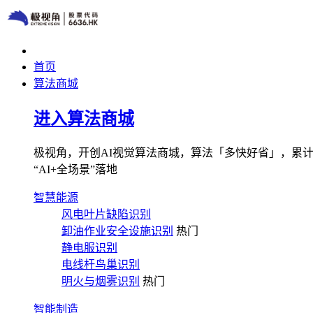
首页
算法商城
进入算法商城
极视角，开创AI视觉算法商城，算法「多快好省」，累计图像
“AI+全场景”落地
智慧能源
风电叶片缺陷识别
卸油作业安全设施识别
热门
静电服识别
电线杆鸟巢识别
明火与烟雾识别
热门
智能制造