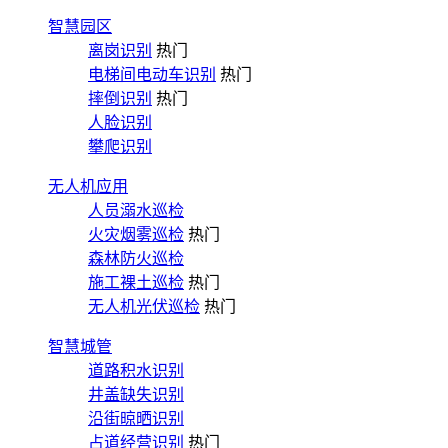
智慧园区
离岗识别
热门
电梯间电动车识别
热门
摔倒识别
热门
人脸识别
攀爬识别
无人机应用
人员溺水巡检
火灾烟雾巡检
热门
森林防火巡检
施工裸土巡检
热门
无人机光伏巡检
热门
智慧城管
道路积水识别
井盖缺失识别
沿街晾晒识别
占道经营识别
热门