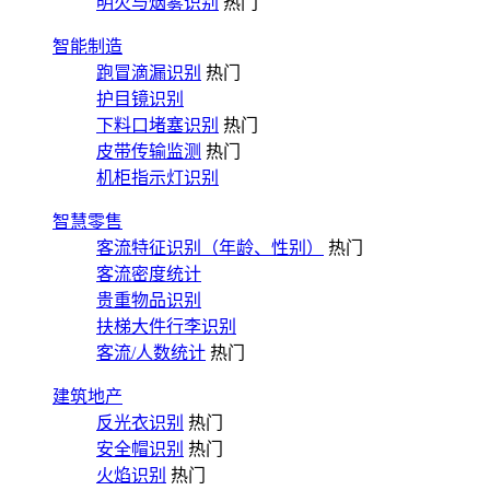
明火与烟雾识别
热门
智能制造
跑冒滴漏识别
热门
护目镜识别
下料口堵塞识别
热门
皮带传输监测
热门
机柜指示灯识别
智慧零售
客流特征识别（年龄、性别）
热门
客流密度统计
贵重物品识别
扶梯大件行李识别
客流/人数统计
热门
建筑地产
反光衣识别
热门
安全帽识别
热门
火焰识别
热门