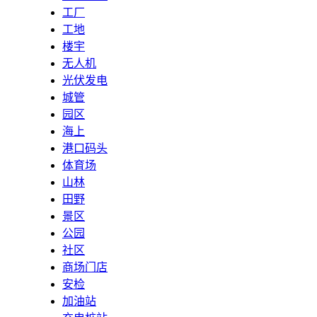
工厂
工地
楼宇
无人机
光伏发电
城管
园区
海上
港口码头
体育场
山林
田野
景区
公园
社区
商场门店
安检
加油站