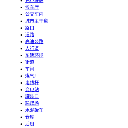
充电桩站
候车厅
公交车内
城市主干道
路口
道路
高速公路
人行道
车辆环境
街道
车间
煤气厂
电线杆
变电站
罐装口
输煤场
水泥罐车
仓库
后厨