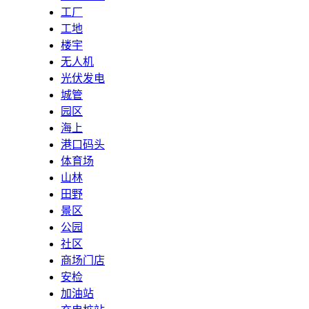
工厂
工地
楼宇
无人机
光伏发电
城管
园区
海上
港口码头
体育场
山林
田野
景区
公园
社区
商场门店
安检
加油站