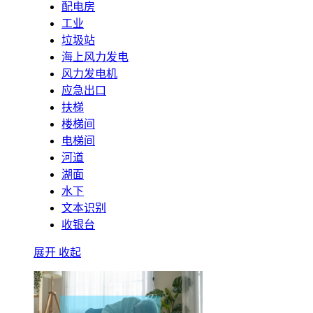
配电房
工业
垃圾站
海上风力发电
风力发电机
应急出口
扶梯
楼梯间
电梯间
河道
湖面
水下
文本识别
收银台
展开
收起