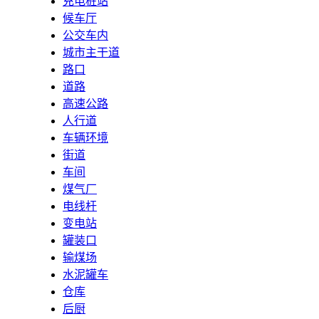
充电桩站
候车厅
公交车内
城市主干道
路口
道路
高速公路
人行道
车辆环境
街道
车间
煤气厂
电线杆
变电站
罐装口
输煤场
水泥罐车
仓库
后厨