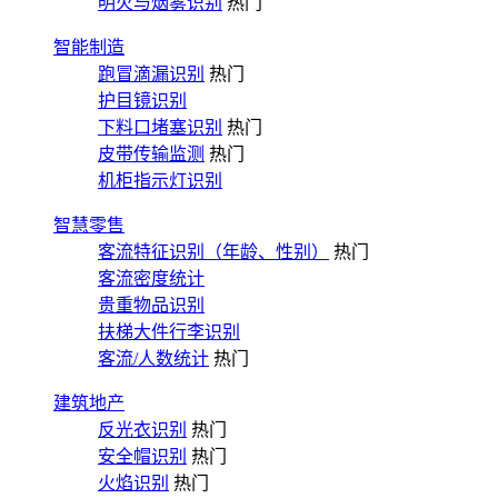
明火与烟雾识别
热门
智能制造
跑冒滴漏识别
热门
护目镜识别
下料口堵塞识别
热门
皮带传输监测
热门
机柜指示灯识别
智慧零售
客流特征识别（年龄、性别）
热门
客流密度统计
贵重物品识别
扶梯大件行李识别
客流/人数统计
热门
建筑地产
反光衣识别
热门
安全帽识别
热门
火焰识别
热门