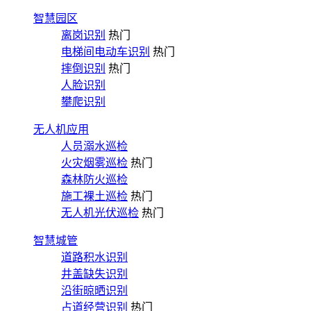
智慧园区
离岗识别
热门
电梯间电动车识别
热门
摔倒识别
热门
人脸识别
攀爬识别
无人机应用
人员溺水巡检
火灾烟雾巡检
热门
森林防火巡检
施工裸土巡检
热门
无人机光伏巡检
热门
智慧城管
道路积水识别
井盖缺失识别
沿街晾晒识别
占道经营识别
热门