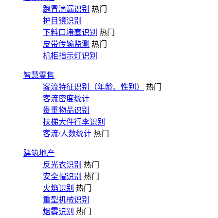
跑冒滴漏识别
热门
护目镜识别
下料口堵塞识别
热门
皮带传输监测
热门
机柜指示灯识别
智慧零售
客流特征识别（年龄、性别）
热门
客流密度统计
贵重物品识别
扶梯大件行李识别
客流/人数统计
热门
建筑地产
反光衣识别
热门
安全帽识别
热门
火焰识别
热门
重型机械识别
烟雾识别
热门