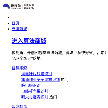
首页
算法商城
进入算法商城
极视角，开创AI视觉算法商城，算法「多快好省」，累计图像
“AI+全场景”落地
智慧能源
风电叶片缺陷识别
卸油作业安全设施识别
热门
静电服识别
电线杆鸟巢识别
明火与烟雾识别
热门
智能制造