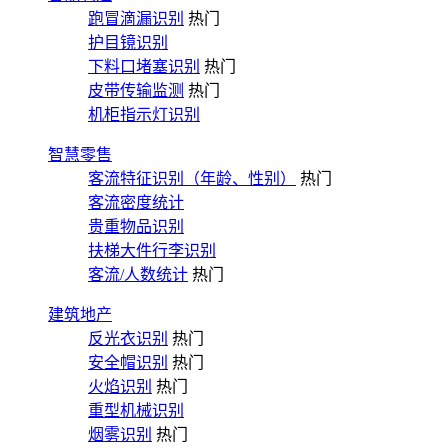
跑冒滴漏识别
热门
护目镜识别
下料口堵塞识别
热门
皮带传输监测
热门
机柜指示灯识别
智慧零售
客流特征识别（年龄、性别）
热门
客流密度统计
贵重物品识别
扶梯大件行李识别
客流/人数统计
热门
建筑地产
反光衣识别
热门
安全帽识别
热门
火焰识别
热门
重型机械识别
烟雾识别
热门