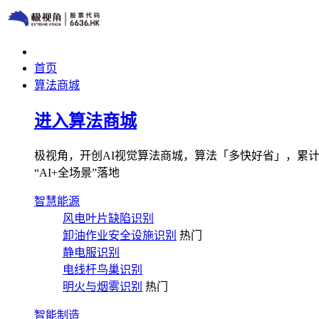
首页
算法商城
进入算法商城
极视角，开创AI视觉算法商城，算法「多快好省」，累计图像
“AI+全场景”落地
智慧能源
风电叶片缺陷识别
卸油作业安全设施识别
热门
静电服识别
电线杆鸟巢识别
明火与烟雾识别
热门
智能制造