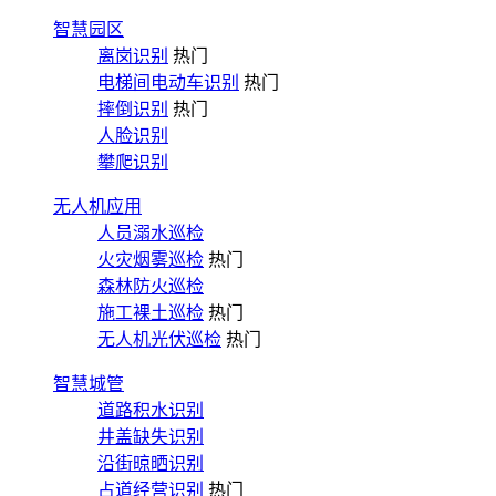
智慧园区
离岗识别
热门
电梯间电动车识别
热门
摔倒识别
热门
人脸识别
攀爬识别
无人机应用
人员溺水巡检
火灾烟雾巡检
热门
森林防火巡检
施工裸土巡检
热门
无人机光伏巡检
热门
智慧城管
道路积水识别
井盖缺失识别
沿街晾晒识别
占道经营识别
热门