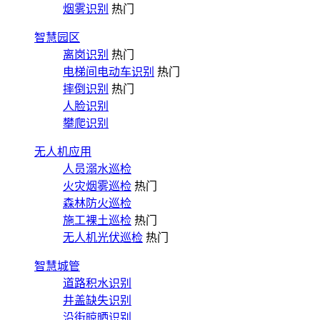
烟雾识别
热门
智慧园区
离岗识别
热门
电梯间电动车识别
热门
摔倒识别
热门
人脸识别
攀爬识别
无人机应用
人员溺水巡检
火灾烟雾巡检
热门
森林防火巡检
施工裸土巡检
热门
无人机光伏巡检
热门
智慧城管
道路积水识别
井盖缺失识别
沿街晾晒识别