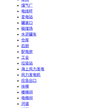
煤气厂
电线杆
变电站
罐装口
输煤场
水泥罐车
仓库
后厨
配电房
工业
垃圾站
海上风力发电
风力发电机
应急出口
扶梯
楼梯间
电梯间
河道