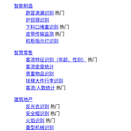
智能制造
跑冒滴漏识别
热门
护目镜识别
下料口堵塞识别
热门
皮带传输监测
热门
机柜指示灯识别
智慧零售
客流特征识别（年龄、性别）
热门
客流密度统计
贵重物品识别
扶梯大件行李识别
客流/人数统计
热门
建筑地产
反光衣识别
热门
安全帽识别
热门
火焰识别
热门
重型机械识别