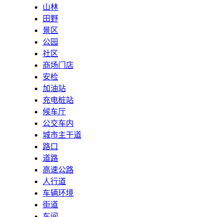
山林
田野
景区
公园
社区
商场门店
安检
加油站
充电桩站
候车厅
公交车内
城市主干道
路口
道路
高速公路
人行道
车辆环境
街道
车间