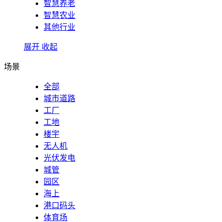
智慧养老
智慧农业
其他行业
展开
收起
场景
全部
城市道路
工厂
工地
楼宇
无人机
光伏发电
城管
园区
海上
港口码头
体育场