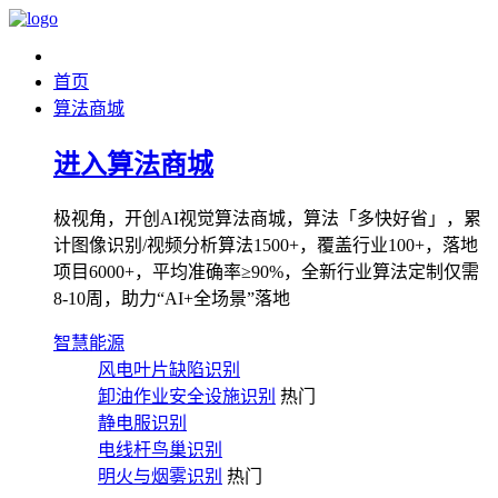
首页
算法商城
进入算法商城
极视角，开创AI视觉算法商城，算法「多快好省」，累
计图像识别/视频分析算法1500+，覆盖行业100+，落地
项目6000+，平均准确率≥90%，全新行业算法定制仅需
8-10周，助力“AI+全场景”落地
智慧能源
风电叶片缺陷识别
卸油作业安全设施识别
热门
静电服识别
电线杆鸟巢识别
明火与烟雾识别
热门