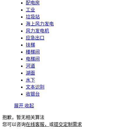
配电房
工业
垃圾站
海上风力发电
风力发电机
应急出口
扶梯
楼梯间
电梯间
河道
湖面
水下
文本识别
收银台
展开
收起
抱歉，暂无相关算法
您可以咨询
在线客服，
或
提交定制需求