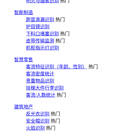
明火与烟雾识别
热门
智能制造
跑冒滴漏识别
热门
护目镜识别
下料口堵塞识别
热门
皮带传输监测
热门
机柜指示灯识别
智慧零售
客流特征识别（年龄、性别）
热门
客流密度统计
贵重物品识别
扶梯大件行李识别
客流/人数统计
热门
建筑地产
反光衣识别
热门
安全帽识别
热门
火焰识别
热门