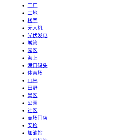
工厂
工地
楼宇
无人机
光伏发电
城管
园区
海上
港口码头
体育场
山林
田野
景区
公园
社区
商场门店
安检
加油站