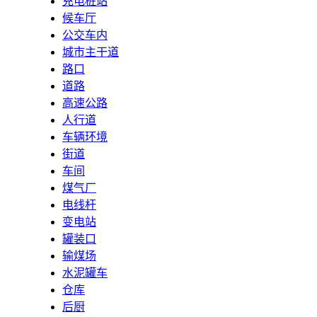
充电桩站
候车厅
公交车内
城市主干道
路口
道路
高速公路
人行道
车辆环境
街道
车间
煤气厂
电线杆
变电站
罐装口
输煤场
水泥罐车
仓库
后厨