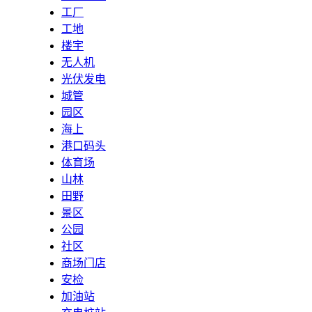
工厂
工地
楼宇
无人机
光伏发电
城管
园区
海上
港口码头
体育场
山林
田野
景区
公园
社区
商场门店
安检
加油站