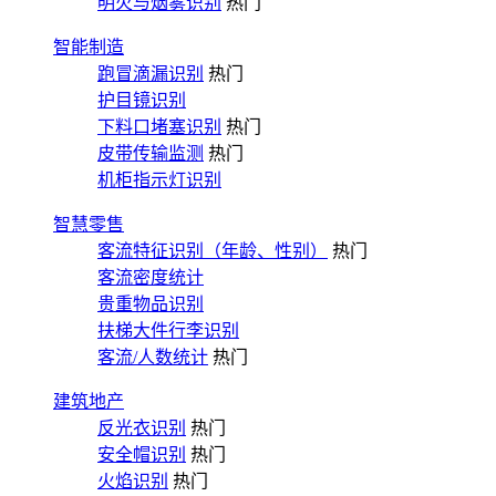
明火与烟雾识别
热门
智能制造
跑冒滴漏识别
热门
护目镜识别
下料口堵塞识别
热门
皮带传输监测
热门
机柜指示灯识别
智慧零售
客流特征识别（年龄、性别）
热门
客流密度统计
贵重物品识别
扶梯大件行李识别
客流/人数统计
热门
建筑地产
反光衣识别
热门
安全帽识别
热门
火焰识别
热门