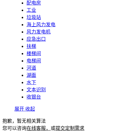
配电房
工业
垃圾站
海上风力发电
风力发电机
应急出口
扶梯
楼梯间
电梯间
河道
湖面
水下
文本识别
收银台
展开
收起
抱歉，暂无相关算法
您可以咨询
在线客服，
或
提交定制需求