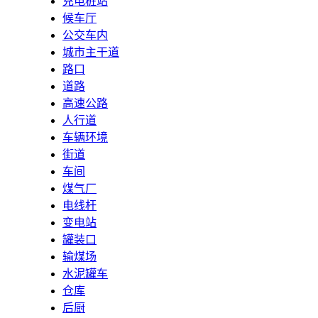
充电桩站
候车厅
公交车内
城市主干道
路口
道路
高速公路
人行道
车辆环境
街道
车间
煤气厂
电线杆
变电站
罐装口
输煤场
水泥罐车
仓库
后厨