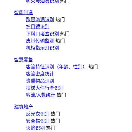
明火与烟雾识别
热门
智能制造
跑冒滴漏识别
热门
护目镜识别
下料口堵塞识别
热门
皮带传输监测
热门
机柜指示灯识别
智慧零售
客流特征识别（年龄、性别）
热门
客流密度统计
贵重物品识别
扶梯大件行李识别
客流/人数统计
热门
建筑地产
反光衣识别
热门
安全帽识别
热门
火焰识别
热门