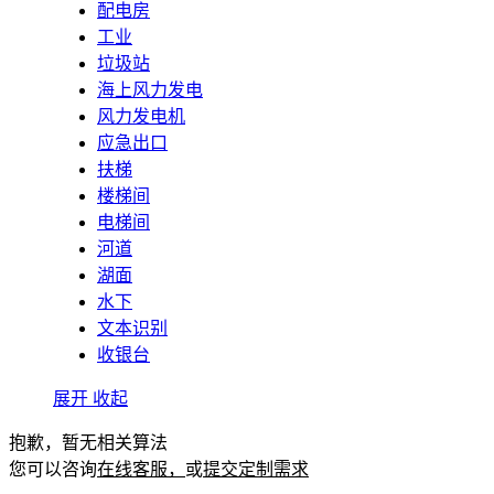
配电房
工业
垃圾站
海上风力发电
风力发电机
应急出口
扶梯
楼梯间
电梯间
河道
湖面
水下
文本识别
收银台
展开
收起
抱歉，暂无相关算法
您可以咨询
在线客服，
或
提交定制需求