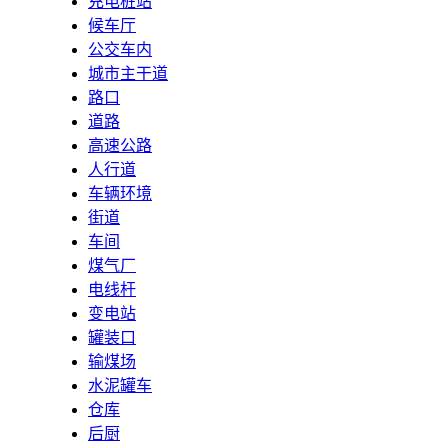
充电桩站
候车厅
公交车内
城市主干道
路口
道路
高速公路
人行道
车辆环境
街道
车间
煤气厂
电线杆
变电站
罐装口
输煤场
水泥罐车
仓库
后厨