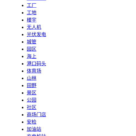
工厂
工地
楼宇
无人机
光伏发电
城管
园区
海上
港口码头
体育场
山林
田野
景区
公园
社区
商场门店
安检
加油站