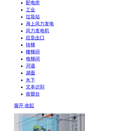
配电房
工业
垃圾站
海上风力发电
风力发电机
应急出口
扶梯
楼梯间
电梯间
河道
湖面
水下
文本识别
收银台
展开
收起