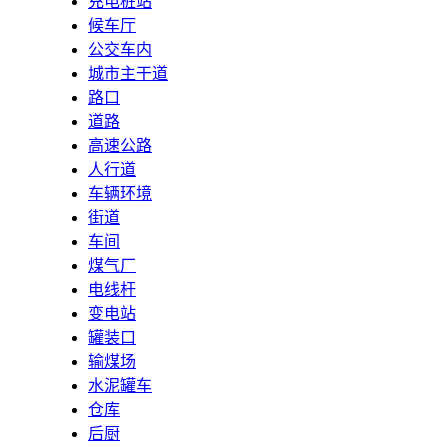
充电桩站
候车厅
公交车内
城市主干道
路口
道路
高速公路
人行道
车辆环境
街道
车间
煤气厂
电线杆
变电站
罐装口
输煤场
水泥罐车
仓库
后厨