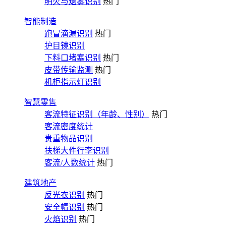
明火与烟雾识别
热门
智能制造
跑冒滴漏识别
热门
护目镜识别
下料口堵塞识别
热门
皮带传输监测
热门
机柜指示灯识别
智慧零售
客流特征识别（年龄、性别）
热门
客流密度统计
贵重物品识别
扶梯大件行李识别
客流/人数统计
热门
建筑地产
反光衣识别
热门
安全帽识别
热门
火焰识别
热门