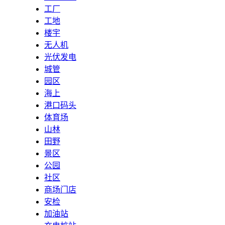
工厂
工地
楼宇
无人机
光伏发电
城管
园区
海上
港口码头
体育场
山林
田野
景区
公园
社区
商场门店
安检
加油站