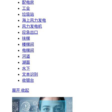
配电房
工业
垃圾站
海上风力发电
风力发电机
应急出口
扶梯
楼梯间
电梯间
河道
湖面
水下
文本识别
收银台
展开
收起