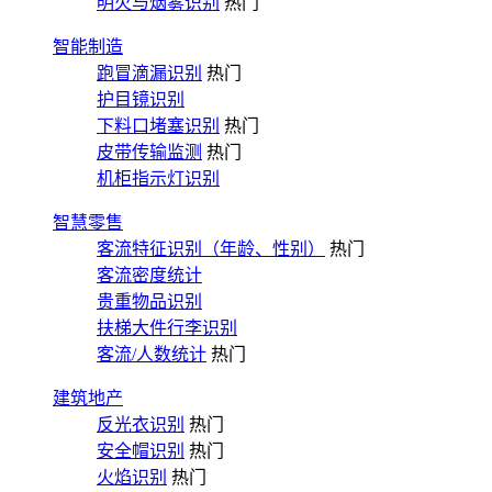
明火与烟雾识别
热门
智能制造
跑冒滴漏识别
热门
护目镜识别
下料口堵塞识别
热门
皮带传输监测
热门
机柜指示灯识别
智慧零售
客流特征识别（年龄、性别）
热门
客流密度统计
贵重物品识别
扶梯大件行李识别
客流/人数统计
热门
建筑地产
反光衣识别
热门
安全帽识别
热门
火焰识别
热门