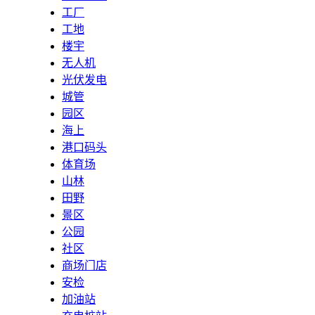
工厂
工地
楼宇
无人机
光伏发电
城管
园区
海上
港口码头
体育场
山林
田野
景区
公园
社区
商场门店
安检
加油站