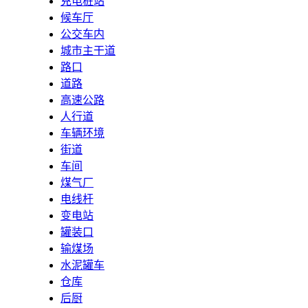
充电桩站
候车厅
公交车内
城市主干道
路口
道路
高速公路
人行道
车辆环境
街道
车间
煤气厂
电线杆
变电站
罐装口
输煤场
水泥罐车
仓库
后厨