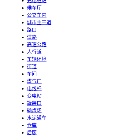
充电桩站
候车厅
公交车内
城市主干道
路口
道路
高速公路
人行道
车辆环境
街道
车间
煤气厂
电线杆
变电站
罐装口
输煤场
水泥罐车
仓库
后厨