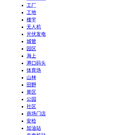
工厂
工地
楼宇
无人机
光伏发电
城管
园区
海上
港口码头
体育场
山林
田野
景区
公园
社区
商场门店
安检
加油站