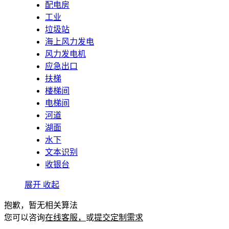
配电房
工业
垃圾站
海上风力发电
风力发电机
应急出口
扶梯
楼梯间
电梯间
河道
湖面
水下
文本识别
收银台
展开
收起
抱歉，暂无相关算法
您可以咨询
在线客服，
或
提交定制需求