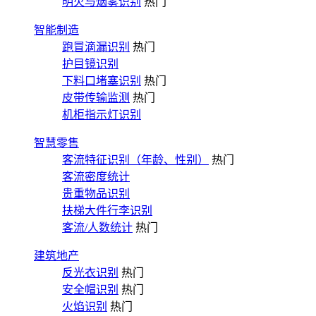
明火与烟雾识别
热门
智能制造
跑冒滴漏识别
热门
护目镜识别
下料口堵塞识别
热门
皮带传输监测
热门
机柜指示灯识别
智慧零售
客流特征识别（年龄、性别）
热门
客流密度统计
贵重物品识别
扶梯大件行李识别
客流/人数统计
热门
建筑地产
反光衣识别
热门
安全帽识别
热门
火焰识别
热门