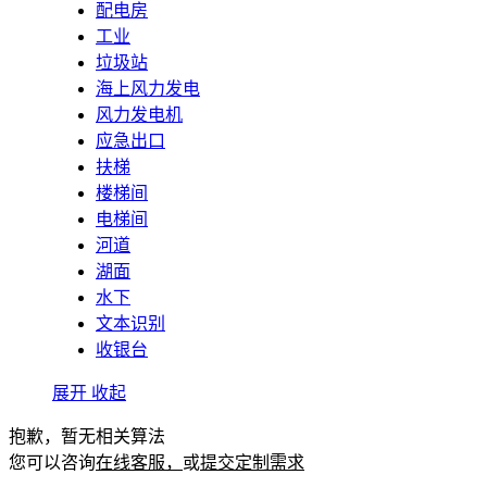
配电房
工业
垃圾站
海上风力发电
风力发电机
应急出口
扶梯
楼梯间
电梯间
河道
湖面
水下
文本识别
收银台
展开
收起
抱歉，暂无相关算法
您可以咨询
在线客服，
或
提交定制需求