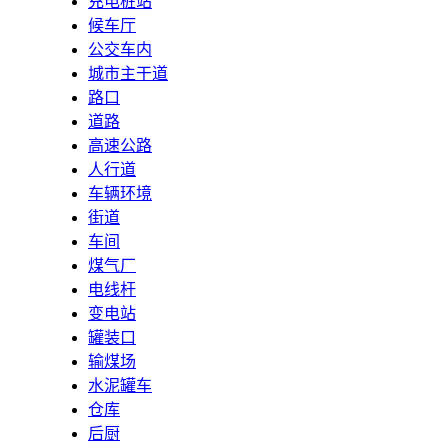
充电桩站
候车厅
公交车内
城市主干道
路口
道路
高速公路
人行道
车辆环境
街道
车间
煤气厂
电线杆
变电站
罐装口
输煤场
水泥罐车
仓库
后厨