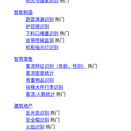
明火与烟雾识别
热门
智能制造
跑冒滴漏识别
热门
护目镜识别
下料口堵塞识别
热门
皮带传输监测
热门
机柜指示灯识别
智慧零售
客流特征识别（年龄、性别）
热门
客流密度统计
贵重物品识别
扶梯大件行李识别
客流/人数统计
热门
建筑地产
反光衣识别
热门
安全帽识别
热门
火焰识别
热门