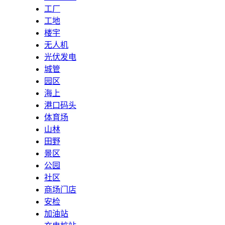
工厂
工地
楼宇
无人机
光伏发电
城管
园区
海上
港口码头
体育场
山林
田野
景区
公园
社区
商场门店
安检
加油站