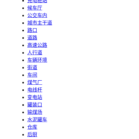
充电桩站
候车厅
公交车内
城市主干道
路口
道路
高速公路
人行道
车辆环境
街道
车间
煤气厂
电线杆
变电站
罐装口
输煤场
水泥罐车
仓库
后厨