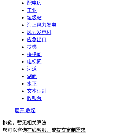
配电房
工业
垃圾站
海上风力发电
风力发电机
应急出口
扶梯
楼梯间
电梯间
河道
湖面
水下
文本识别
收银台
展开
收起
抱歉，暂无相关算法
您可以咨询
在线客服，
或
提交定制需求