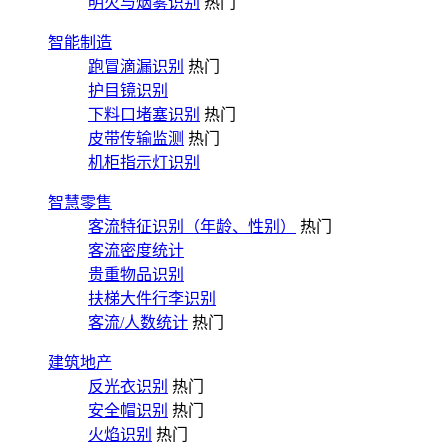
明火与烟雾识别
热门
智能制造
跑冒滴漏识别
热门
护目镜识别
下料口堵塞识别
热门
皮带传输监测
热门
机柜指示灯识别
智慧零售
客流特征识别（年龄、性别）
热门
客流密度统计
贵重物品识别
扶梯大件行李识别
客流/人数统计
热门
建筑地产
反光衣识别
热门
安全帽识别
热门
火焰识别
热门