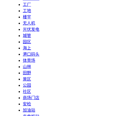
工厂
工地
楼宇
无人机
光伏发电
城管
园区
海上
港口码头
体育场
山林
田野
景区
公园
社区
商场门店
安检
加油站