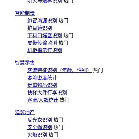
明火与烟雾识别
热门
智能制造
跑冒滴漏识别
热门
护目镜识别
下料口堵塞识别
热门
皮带传输监测
热门
机柜指示灯识别
智慧零售
客流特征识别（年龄、性别）
热门
客流密度统计
贵重物品识别
扶梯大件行李识别
客流/人数统计
热门
建筑地产
反光衣识别
热门
安全帽识别
热门
火焰识别
热门