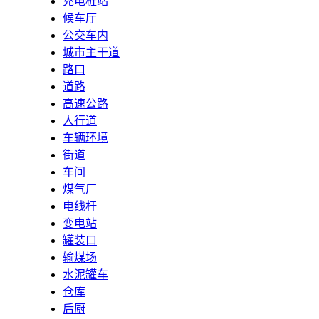
充电桩站
候车厅
公交车内
城市主干道
路口
道路
高速公路
人行道
车辆环境
街道
车间
煤气厂
电线杆
变电站
罐装口
输煤场
水泥罐车
仓库
后厨