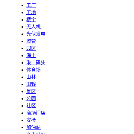
工厂
工地
楼宇
无人机
光伏发电
城管
园区
海上
港口码头
体育场
山林
田野
景区
公园
社区
商场门店
安检
加油站