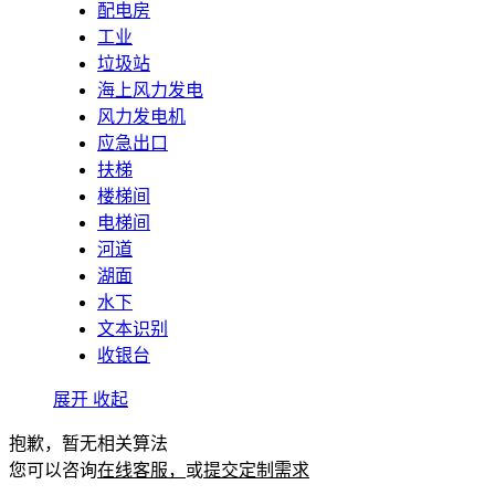
配电房
工业
垃圾站
海上风力发电
风力发电机
应急出口
扶梯
楼梯间
电梯间
河道
湖面
水下
文本识别
收银台
展开
收起
抱歉，暂无相关算法
您可以咨询
在线客服，
或
提交定制需求